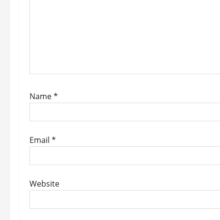
t
i
o
n
Name
*
Email
*
Website