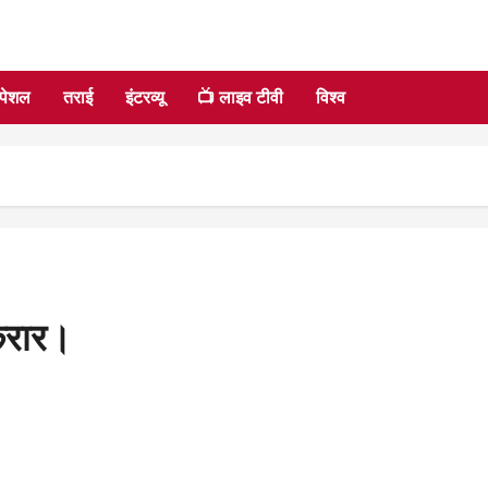
्पेशल
तराई
इंटरव्यू
📺 लाइव टीवी
विश्व
क़रार।