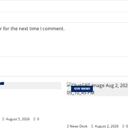
r for the next time I comment.
र
राज्य समाचार
 से पेमेंट करना पड़ेगा महंगा?
ई तैयारी ने बढ़ाई हलचल, जानिए
उत्तराखंड सरकार का बड़ा फैसला: 
असर
महिलाओं के लिए बड़ा तोहफा! अब बर
होम में तीमारदारों को भी मिलेंगे ₹
August 5, 2026
0
News Desk
August 2, 2026
0