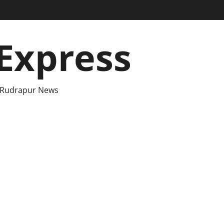
Express
 Rudrapur News