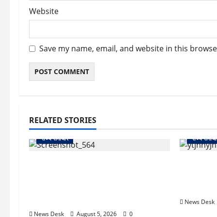
Website
Save my name, email, and website in this browse
RELATED STORIES
राज्य समाचार
राज्य समाचा
uttarakhand: काशीपुर हाईवे चौड़ीकरण
क्या अब UPI
पर प्रशासन का एक्शन, डीडी चौक से गावा
केंद्र की न
चौक तक चला अभियान; 56 दुकानदार
क्या होगा 
प्रभावित
News Desk
News Desk
August 5, 2026
0