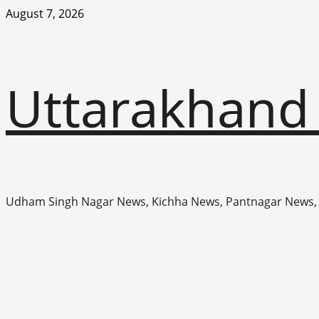
Skip
August 7, 2026
to
content
Uttarakhand
Udham Singh Nagar News, Kichha News, Pantnagar News,