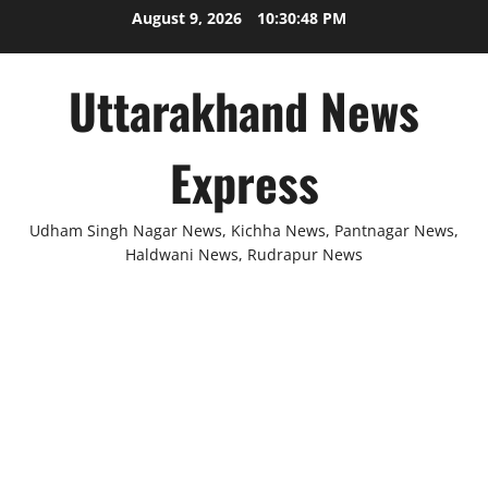
Skip
August 9, 2026
10:30:48 PM
to
content
Uttarakhand News
Express
Udham Singh Nagar News, Kichha News, Pantnagar News,
Haldwani News, Rudrapur News