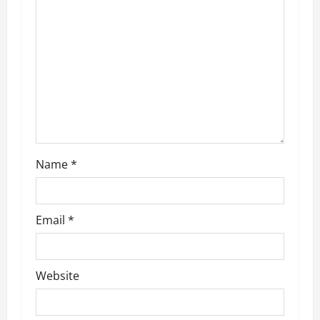
a
t
i
o
n
Name
*
Email
*
Website