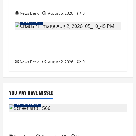
तैयारी ने बढ़ाई हलचल, जानिए क्या होगा असर
News Desk
August 5, 2026
0
राज्य समाचार
उत्तराखंड सरकार का बड़ा फैसला: गर्भवती महिलाओं के
लिए बड़ा तोहफा! अब बर्थ वेटिंग होम में तीमारदारों को भी
मिलेंगे ₹300 रोजाना
News Desk
August 2, 2026
0
YOU MAY HAVE MISSED
उत्तराखंड स्पेशल
काशीपुर में दर्दनाक सड़क हादसा: स्कूल जा रहे तीन छात्र
पिकअप की चपेट में, 16 वर्षीय शिवम की मौत