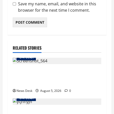
Save my name, email, and website in this
browser for the next time I comment.
RELATED STORIES
राज्य समाचार
uttarakhand: काशीपुर हाईवे चौड़ीकरण पर प्रशासन
का एक्शन, डीडी चौक से गावा चौक तक चला अभियान;
56 दुकानदार प्रभावित
News Desk
August 5, 2026
0
राज्य समाचार
क्या अब UPI से पेमेंट करना पड़ेगा महंगा? केंद्र की नई