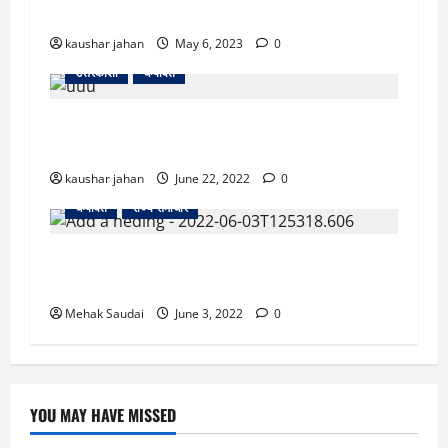
मासूम
kaushar jahan
May 6, 2023
0
उत्तरकाशी
चम्पावत
उत्तराखंड के अलग-अलग जिलों में दर्दनाक हादसे, 11
लोगों की गयी जान
kaushar jahan
June 22, 2022
0
चम्पावत
राज्य समाचार
चम्पावत उपचुनाव में मुख्यमंत्री धामी ने रची एतिहासिक
जीत, इतने वोटो से जीते
Mehak Saudai
June 3, 2022
0
YOU MAY HAVE MISSED