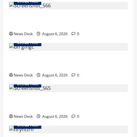
उत्तराखंड स्पेशल
काशीपुर में दर्दनाक सड़क हादसा: स्कूल जा रहे तीन छात्र
पिकअप की चपेट में, 16 वर्षीय शिवम की मौत
News Desk
August 6, 2026
0
उत्तराखंड स्पेशल
उत्तराखंड में 2027 की चुनावी जंग शुरू: 8 अगस्त को हल्द्वानी
से खड़गे भरेंगे हुंकार, कांग्रेस का मिशन-2027 लॉन्च
News Desk
August 6, 2026
0
उत्तराखंड स्पेशल
देहरादून में ‘डिजिटल अरेस्ट’ का खौफनाक खेल: लाल किला
ब्लास्ट केस का डर दिखाकर बुजुर्ग से 13 लाख रुपये ठगे
News Desk
August 6, 2026
0
उत्तराखंड स्पेशल