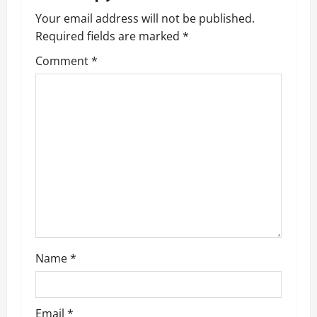
a
Your email address will not be published.
v
Required fields are marked
*
i
Comment
*
g
a
t
i
o
n
Name
*
Email
*