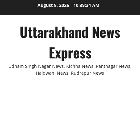
Skip
August 8, 2026
10:39:35 AM
to
content
Uttarakhand News
Express
Udham Singh Nagar News, Kichha News, Pantnagar News,
Haldwani News, Rudrapur News