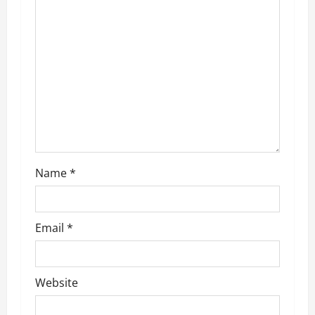
a
t
i
o
n
Name
*
Email
*
Website