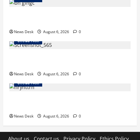
उत्तराखंड में 2027 की चुनावी जंग शुरू: 8 अगस्त को हल्द्वानी
से खड़गे भरेंगे हुंकार, कांग्रेस का मिशन-2027 लॉन्च
News Desk
August 6, 2026
0
उत्तराखंड स्पेशल
देहरादून में ‘डिजिटल अरेस्ट’ का खौफनाक खेल: लाल किला
ब्लास्ट केस का डर दिखाकर बुजुर्ग से 13 लाख रुपये ठगे
News Desk
August 6, 2026
0
उत्तराखंड स्पेशल
काशीपुर में दर्दनाक हादसा: स्कूल जा रहे तीन छात्रों को टैंकर
ने रौंदा, एक की मौत; दो गंभीर, चालक फरार
News Desk
August 6, 2026
0
About us
Contact us
Privacy Policy
Ethics Policy