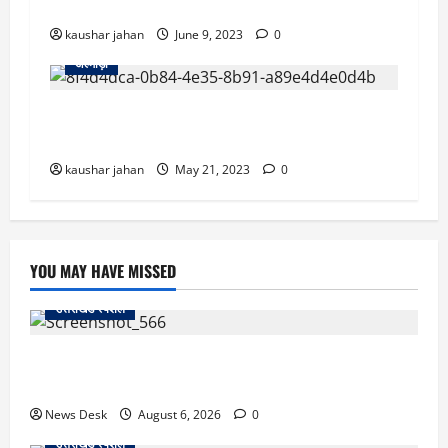
गिरी, मची चीख पुकार
kaushar jahan
June 9, 2023
0
अल्मोड़ा
उत्तराखंड से दुखद खबर: नदी में डूबी दो बहनें, एक बहन
की मौ’त..गांव में पसरा मातम
kaushar jahan
May 21, 2023
0
YOU MAY HAVE MISSED
उत्तराखंड स्पेशल
काशीपुर में दर्दनाक सड़क हादसा: स्कूल जा रहे तीन छात्र
पिकअप की चपेट में, 16 वर्षीय शिवम की मौत
News Desk
August 6, 2026
0
उत्तराखंड स्पेशल