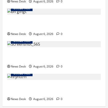
News Desk
August 6, 2026
0
उत्तराखंड स्पेशल
उत्तराखंड में 2027 की चुनावी जंग शुरू: 8 अगस्त को हल्द्वानी
से खड़गे भरेंगे हुंकार, कांग्रेस का मिशन-2027 लॉन्च
News Desk
August 6, 2026
0
उत्तराखंड स्पेशल
देहरादून में ‘डिजिटल अरेस्ट’ का खौफनाक खेल: लाल किला
ब्लास्ट केस का डर दिखाकर बुजुर्ग से 13 लाख रुपये ठगे
News Desk
August 6, 2026
0
उत्तराखंड स्पेशल
काशीपुर में दर्दनाक हादसा: स्कूल जा रहे तीन छात्रों को टैंकर
ने रौंदा, एक की मौत; दो गंभीर, चालक फरार
News Desk
August 6, 2026
0