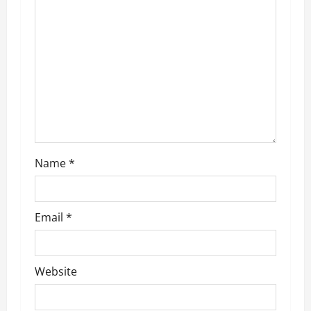
a
t
i
o
n
Name
*
Email
*
Website