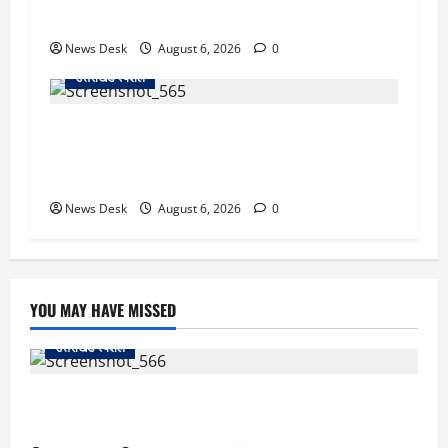
लॉन्च
News Desk
August 6, 2026
0
उत्तराखंड स्पेशल
देहरादून में ‘डिजिटल अरेस्ट’ का खौफनाक खेल: लाल
किला ब्लास्ट केस का डर दिखाकर बुजुर्ग से 13 लाख
रुपये ठगे
News Desk
August 6, 2026
0
YOU MAY HAVE MISSED
उत्तराखंड स्पेशल
काशीपुर में दर्दनाक सड़क हादसा: स्कूल जा रहे तीन छात्र
पिकअप की चपेट में, 16 वर्षीय शिवम की मौत