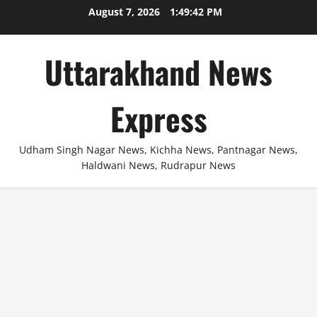
Skip
August 7, 2026
1:49:42 PM
to
content
Uttarakhand News
Express
Udham Singh Nagar News, Kichha News, Pantnagar News,
Haldwani News, Rudrapur News