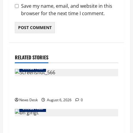
Save my name, email, and website in this
browser for the next time I comment.
RELATED STORIES
उत्तराखंड स्पेशल
काशीपुर में दर्दनाक सड़क हादसा: स्कूल जा रहे तीन
छात्र पिकअप की चपेट में, 16 वर्षीय शिवम की मौत
News Desk
August 6, 2026
0
उत्तराखंड स्पेशल
उत्तराखंड में 2027 की चुनावी जंग शुरू: 8 अगस्त को
हल्द्वानी से खड़गे भरेंगे हुंकार, कांग्रेस का मिशन-2027