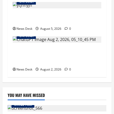
राज्य समाचार
क्या अब UPI से पेमेंट करना पड़ेगा महंगा? केंद्र की नई
तैयारी ने बढ़ाई हलचल, जानिए क्या होगा असर
News Desk
August 5, 2026
0
राज्य समाचार
उत्तराखंड सरकार का बड़ा फैसला: गर्भवती महिलाओं के
लिए बड़ा तोहफा! अब बर्थ वेटिंग होम में तीमारदारों को भी
मिलेंगे ₹300 रोजाना
News Desk
August 2, 2026
0
YOU MAY HAVE MISSED
उत्तराखंड स्पेशल