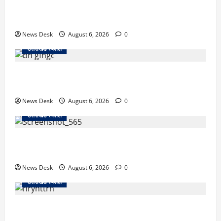
काशीपुर में दर्दनाक सड़क हादसा: स्कूल जा रहे तीन छात्र
पिकअप की चपेट में, 16 वर्षीय शिवम की मौत
News Desk
August 6, 2026
0
उत्तराखंड स्पेशल
उत्तराखंड में 2027 की चुनावी जंग शुरू: 8 अगस्त को हल्द्वानी
से खड़गे भरेंगे हुंकार, कांग्रेस का मिशन-2027 लॉन्च
News Desk
August 6, 2026
0
उत्तराखंड स्पेशल
देहरादून में ‘डिजिटल अरेस्ट’ का खौफनाक खेल: लाल किला
ब्लास्ट केस का डर दिखाकर बुजुर्ग से 13 लाख रुपये ठगे
News Desk
August 6, 2026
0
उत्तराखंड स्पेशल
काशीपुर में दर्दनाक हादसा: स्कूल जा रहे तीन छात्रों को टैंकर
ने रौंदा, एक की मौत; दो गंभीर, चालक फरार