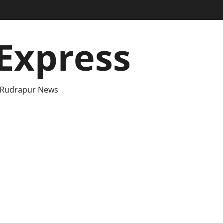
Express
 Rudrapur News