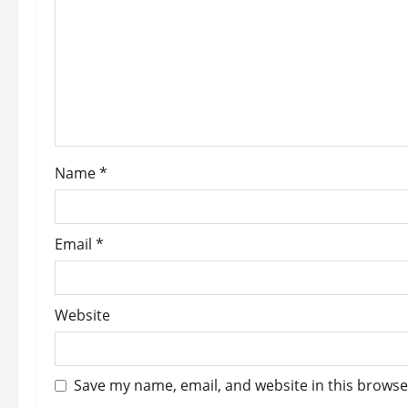
a
t
i
o
Name
*
n
Email
*
Website
Save my name, email, and website in this browse