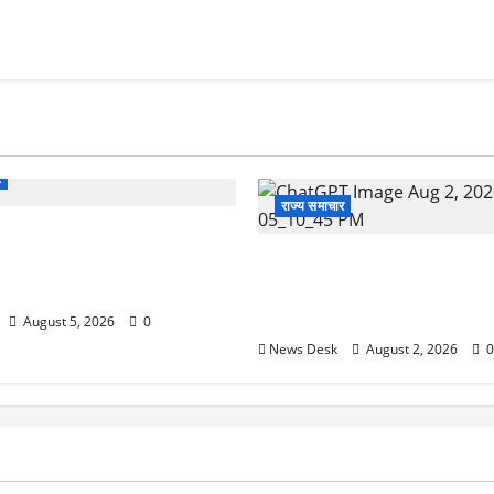
र
राज्य समाचार
 से पेमेंट करना पड़ेगा महंगा?
ई तैयारी ने बढ़ाई हलचल, जानिए
उत्तराखंड सरकार का बड़ा फैसला: 
असर
महिलाओं के लिए बड़ा तोहफा! अब बर
होम में तीमारदारों को भी मिलेंगे ₹
August 5, 2026
0
News Desk
August 2, 2026
0