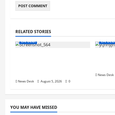
RELATED STORIES
राज्य समाचार
राज्य समाचा
uttarakhand: काशीपुर हाईवे चौड़ीकरण
क्या अब UPI
पर प्रशासन का एक्शन, डीडी चौक से गावा
केंद्र की न
चौक तक चला अभियान; 56 दुकानदार
क्या होगा 
प्रभावित
News Desk
News Desk
August 5, 2026
0
YOU MAY HAVE MISSED