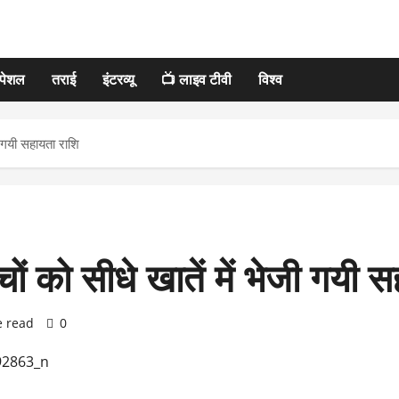
्पेशल
तराई
इंटरव्यू
📺 लाइव टीवी
विश्व
ी गयी सहायता राशि
ों को सीधे खातें में भेजी गयी 
e read
0