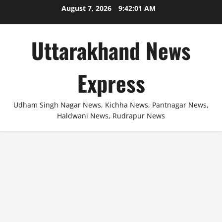
Skip
August 7, 2026
9:42:01 AM
to
content
Uttarakhand News
Express
Udham Singh Nagar News, Kichha News, Pantnagar News,
Haldwani News, Rudrapur News