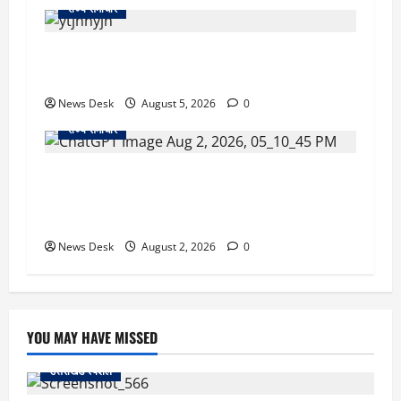
राज्य समाचार
क्या अब UPI से पेमेंट करना पड़ेगा महंगा? केंद्र की नई
तैयारी ने बढ़ाई हलचल, जानिए क्या होगा असर
News Desk
August 5, 2026
0
राज्य समाचार
उत्तराखंड सरकार का बड़ा फैसला: गर्भवती महिलाओं के
लिए बड़ा तोहफा! अब बर्थ वेटिंग होम में तीमारदारों को भी
मिलेंगे ₹300 रोजाना
News Desk
August 2, 2026
0
YOU MAY HAVE MISSED
उत्तराखंड स्पेशल