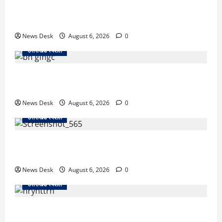
काशीपुर में दर्दनाक सड़क हादसा: स्कूल जा रहे तीन छात्र
पिकअप की चपेट में, 16 वर्षीय शिवम की मौत
News Desk
August 6, 2026
0
उत्तराखंड स्पेशल
उत्तराखंड में 2027 की चुनावी जंग शुरू: 8 अगस्त को हल्द्वानी
से खड़गे भरेंगे हुंकार, कांग्रेस का मिशन-2027 लॉन्च
News Desk
August 6, 2026
0
उत्तराखंड स्पेशल
देहरादून में ‘डिजिटल अरेस्ट’ का खौफनाक खेल: लाल किला
ब्लास्ट केस का डर दिखाकर बुजुर्ग से 13 लाख रुपये ठगे
News Desk
August 6, 2026
0
उत्तराखंड स्पेशल
काशीपुर में दर्दनाक हादसा: स्कूल जा रहे तीन छात्रों को टैंकर