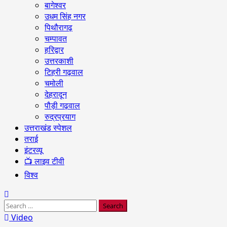
बागेश्वर
उधम सिंह नगर
पिथौरागढ़
चम्पावत
हरिद्वार
उत्तरकाशी
टिहरी गढ़वाल
चमोली
देहरादून
पौड़ी गढ़वाल
रुद्रप्रयाग
उत्तराखंड स्पेशल
तराई
इंटरव्यू
📺 लाइव टीवी
विश्व
Search
for:
Video