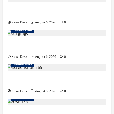
काशीपुर में दर्दनाक सड़क हादसा: स्कूल जा रहे तीन छात्र
पिकअप की चपेट में, 16 वर्षीय शिवम की मौत
News Desk
August 6, 2026
0
उत्तराखंड स्पेशल
उत्तराखंड में 2027 की चुनावी जंग शुरू: 8 अगस्त को हल्द्वानी
से खड़गे भरेंगे हुंकार, कांग्रेस का मिशन-2027 लॉन्च
News Desk
August 6, 2026
0
उत्तराखंड स्पेशल
देहरादून में ‘डिजिटल अरेस्ट’ का खौफनाक खेल: लाल किला
ब्लास्ट केस का डर दिखाकर बुजुर्ग से 13 लाख रुपये ठगे
News Desk
August 6, 2026
0
उत्तराखंड स्पेशल
काशीपुर में दर्दनाक हादसा: स्कूल जा रहे तीन छात्रों को टैंकर