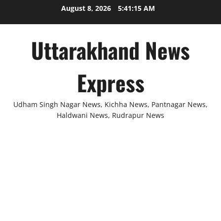
Skip
August 8, 2026
5:41:15 AM
to
content
Uttarakhand News
Express
Udham Singh Nagar News, Kichha News, Pantnagar News,
Haldwani News, Rudrapur News