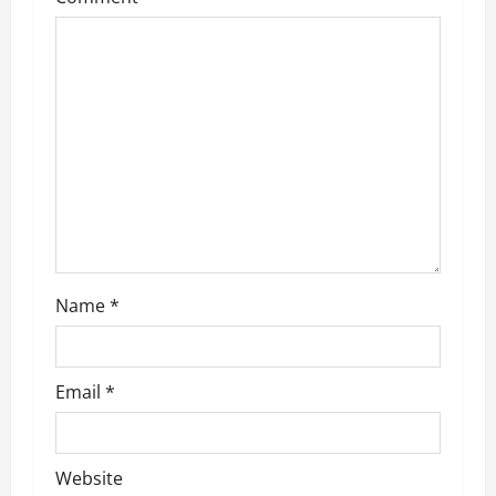
g
a
t
i
o
n
Name
*
Email
*
Website