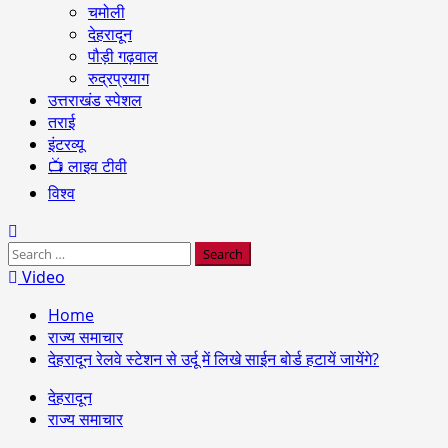
चमोली
देहरादून
पौड़ी गढ़वाल
रुद्रप्रयाग
उत्तराखंड स्पेशल
तराई
इंटरव्यू
📺 लाइव टीवी
विश्व
Search
for:
Video
Home
राज्य समाचार
देहरादून रेलवे स्टेशन से उर्दू में लिखे साईन बोर्ड हटायें जायेंगे?
देहरादून
राज्य समाचार