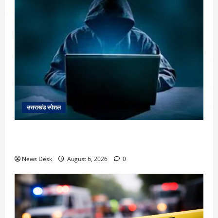
उत्तराखंड स्पेशल
देहरादून में ‘डिजिटल अरेस्ट’ का खौफनाक खेल: लाल किला
ब्लास्ट केस का डर दिखाकर बुजुर्ग से 13 लाख रुपये ठगे
News Desk
August 6, 2026
0