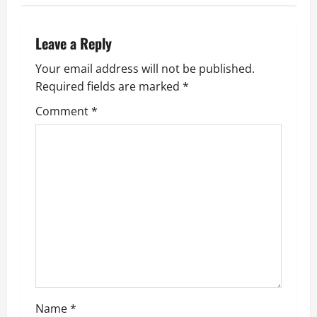
n
a
Leave a Reply
v
Your email address will not be published.
Required fields are marked
*
i
Comment
*
g
a
t
i
o
n
Name
*