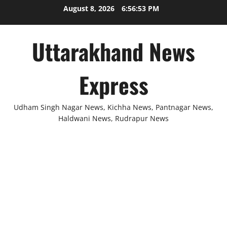
Skip
August 8, 2026
6:56:54 PM
to
content
Uttarakhand News
Express
Udham Singh Nagar News, Kichha News, Pantnagar News,
Haldwani News, Rudrapur News