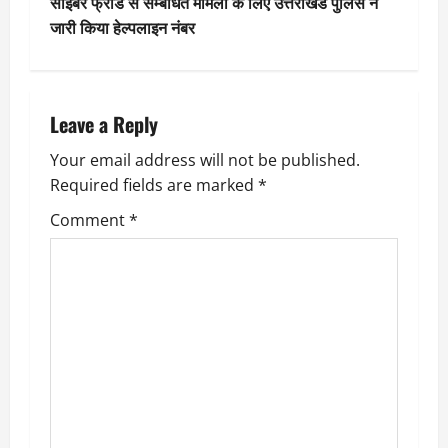
साइबर फ्रॉड से सम्बंधित मामलों के लिए उत्तराखंड पुलिस ने
s
जारी किया हेल्पलाइन नंबर
t
n
Leave a Reply
a
Your email address will not be published.
v
Required fields are marked
*
i
Comment
*
g
a
t
i
o