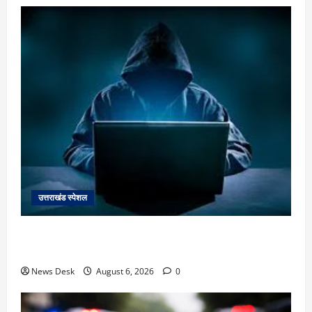
उत्तराखंड स्पेशल
देहरादून में ‘डिजिटल अरेस्ट’ का खौफनाक खेल: लाल किला
ब्लास्ट केस का डर दिखाकर बुजुर्ग से 13 लाख रुपये ठगे
News Desk
August 6, 2026
0