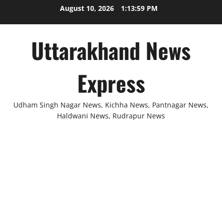
Skip
August 10, 2026
1:14:00 PM
to
content
Uttarakhand News
Express
Udham Singh Nagar News, Kichha News, Pantnagar News,
Haldwani News, Rudrapur News