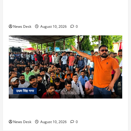
अल्मोड़ा के युवा इनोवेटर रवि टम्टा से मिले केंद्रीय मंत्री अजय
टम्टा, फ्लाइंग व्हीकल प्रोजेक्ट की ली जानकारी; हरसंभव मदद
का भरोसा
News Desk
August 10, 2026
0
उधम सिंह नगर
काशीपुर फ्लाईओवर पर रॉड हमले का मामला गरमाया, आरोपियों
की गिरफ्तारी को लेकर वाल्मीकि समाज का धरना
News Desk
August 10, 2026
0