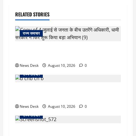
RELATED STORIES
राज्य समाचार
‘जो खेलेगा, वो खिलेगा…’ PM मोदी ने कॉमनवेल्थ पदक
विजेताओं से की मुलाकात, खिलाड़ियों का बढ़ाया हौसला
News Desk
August 10, 2026
0
राज्य समाचार
जम्मू में बड़ा हादसा: तिरंगा रैली से लौट रही छात्रों से भरी
मिनीबस पलटी, 29 घायल; 3 की हालत गंभीर
News Desk
August 10, 2026
0
राज्य समाचार
दो हफ्ते बाद धर्मेंद्र प्रधान ने तोड़ी इस्तीफे पर चुप्पी,