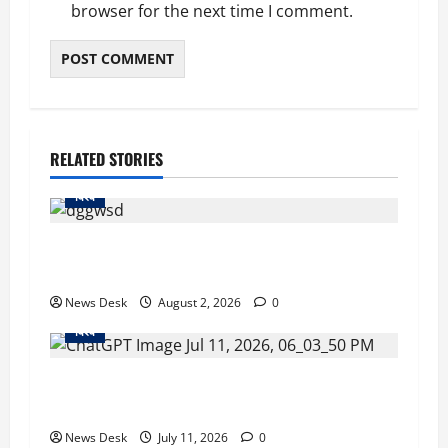
browser for the next time I comment.
RELATED STORIES
विश्व
ट्रंप ने किया बड़ा खुलासा! ईरान समझौते पर बनी
सहमति, होर्मुज खुलने का दावा
News Desk
August 2, 2026
0
विश्व
वियतनाम में नाव हादसे से हड़कंप! सैलानियों से भरी नाव
पलटी, मरने वाले अधिकतर भारतीय
News Desk
July 11, 2026
0