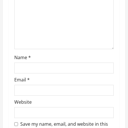
t
i
o
n
Name
*
Email
*
Website
Save my name, email, and website in this