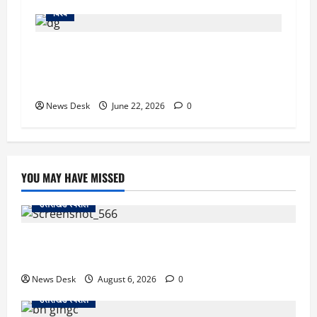
विश्व
ब्रिटेन में राजनीतिक भूचाल: पीएम कीर स्टारमर के पद
छोड़ने से ब्रिटिश अर्थव्यवस्था पर असर, पाउंड में आई
गिरावट
News Desk
June 22, 2026
0
YOU MAY HAVE MISSED
उत्तराखंड स्पेशल
काशीपुर में दर्दनाक सड़क हादसा: स्कूल जा रहे तीन छात्र
पिकअप की चपेट में, 16 वर्षीय शिवम की मौत
News Desk
August 6, 2026
0
उत्तराखंड स्पेशल