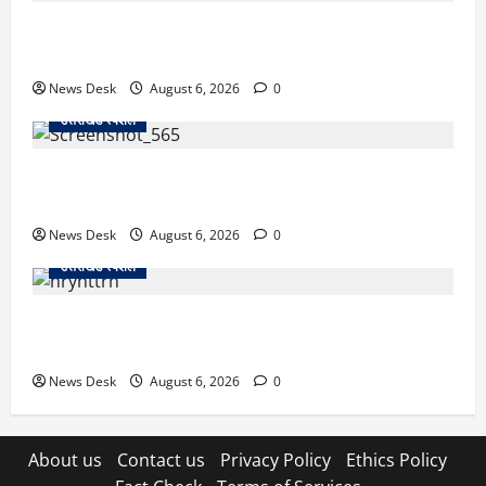
उत्तराखंड में 2027 की चुनावी जंग शुरू: 8 अगस्त को हल्द्वानी
से खड़गे भरेंगे हुंकार, कांग्रेस का मिशन-2027 लॉन्च
News Desk
August 6, 2026
0
उत्तराखंड स्पेशल
देहरादून में ‘डिजिटल अरेस्ट’ का खौफनाक खेल: लाल किला
ब्लास्ट केस का डर दिखाकर बुजुर्ग से 13 लाख रुपये ठगे
News Desk
August 6, 2026
0
उत्तराखंड स्पेशल
काशीपुर में दर्दनाक हादसा: स्कूल जा रहे तीन छात्रों को टैंकर
ने रौंदा, एक की मौत; दो गंभीर, चालक फरार
News Desk
August 6, 2026
0
About us
Contact us
Privacy Policy
Ethics Policy