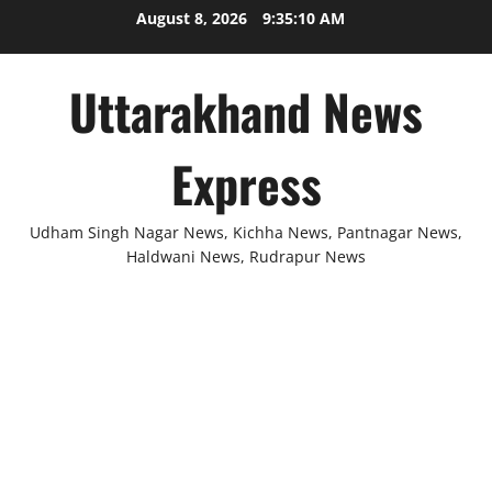
Skip
August 8, 2026
9:35:11 AM
to
content
Uttarakhand News
Express
Udham Singh Nagar News, Kichha News, Pantnagar News,
Haldwani News, Rudrapur News