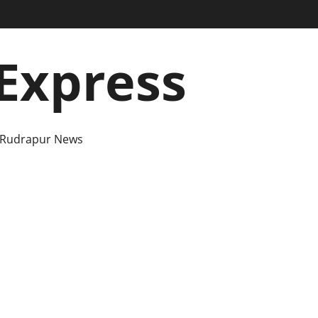
Express
 Rudrapur News