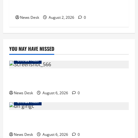
लिए बड़ा तोहफा! अब बर्थ वेटिंग होम में तीमारदारों को भी
मिलेंगे ₹300 रोजाना
News Desk
August 2, 2026
0
YOU MAY HAVE MISSED
उत्तराखंड स्पेशल
काशीपुर में दर्दनाक सड़क हादसा: स्कूल जा रहे तीन छात्र
पिकअप की चपेट में, 16 वर्षीय शिवम की मौत
News Desk
August 6, 2026
0
उत्तराखंड स्पेशल
उत्तराखंड में 2027 की चुनावी जंग शुरू: 8 अगस्त को हल्द्वानी
से खड़गे भरेंगे हुंकार, कांग्रेस का मिशन-2027 लॉन्च
News Desk
August 6, 2026
0