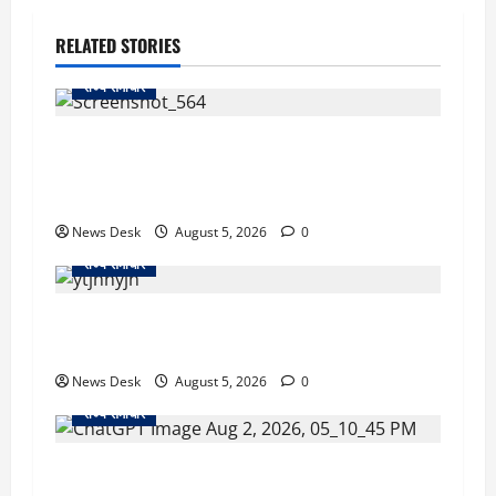
RELATED STORIES
राज्य समाचार
uttarakhand: काशीपुर हाईवे चौड़ीकरण पर प्रशासन
का एक्शन, डीडी चौक से गावा चौक तक चला अभियान;
56 दुकानदार प्रभावित
News Desk
August 5, 2026
0
राज्य समाचार
क्या अब UPI से पेमेंट करना पड़ेगा महंगा? केंद्र की नई
तैयारी ने बढ़ाई हलचल, जानिए क्या होगा असर
News Desk
August 5, 2026
0
राज्य समाचार
उत्तराखंड सरकार का बड़ा फैसला: गर्भवती महिलाओं के