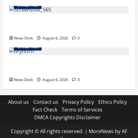
उत्तराखंड स्पेशल
देहरादून में ‘डिजिटल अरेस्ट’ का खौफनाक खेल: लाल किला
ब्लास्ट केस का डर दिखाकर बुजुर्ग से 13 लाख रुपये ठगे
News Desk
August 6, 2026
0
उत्तराखंड स्पेशल
काशीपुर में दर्दनाक हादसा: स्कूल जा रहे तीन छात्रों को टैंकर
ने रौंदा, एक की मौत; दो गंभीर, चालक फरार
News Desk
August 6, 2026
0
About us
Contact us
Privacy Policy
Ethics Policy
Fact Check
Terms of Services
DMCA Copyrights Disclaimer
Copyright © All rights reserved.
|
MoreNews
by AF