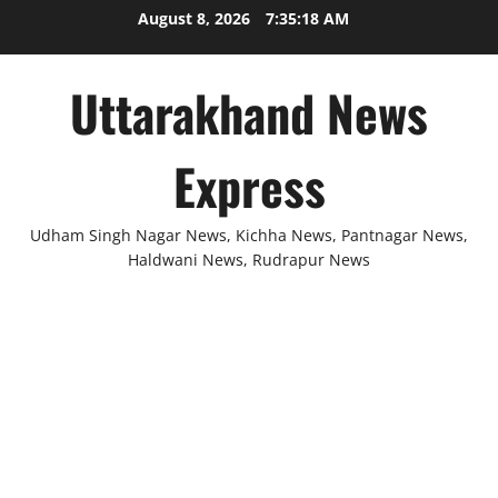
Skip
August 8, 2026
7:35:19 AM
to
content
Uttarakhand News
Express
Udham Singh Nagar News, Kichha News, Pantnagar News,
Haldwani News, Rudrapur News