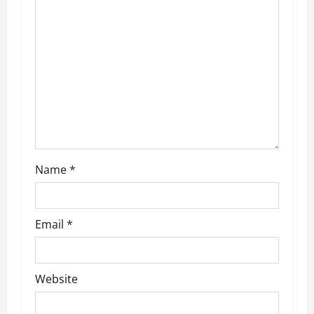
a
t
i
o
n
Name
*
Email
*
Website