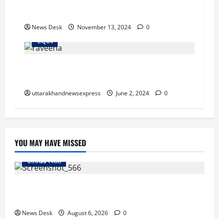
दुश्मनों की खैर नहीं! CISF में पहली महिला बटालियन को
मंजूरी, जल्द शुरू होगी भर्ती
News Desk
November 13, 2024
0
राष्ट्रीय
नशे में धुत रवीना टंडन पर बुजुर्ग महिला को पीटने का
आरोप, वीडियो वायरल
uttarakhandnewsexpress
June 2, 2024
0
YOU MAY HAVE MISSED
उत्तराखंड स्पेशल
काशीपुर में दर्दनाक सड़क हादसा: स्कूल जा रहे तीन छात्र
पिकअप की चपेट में, 16 वर्षीय शिवम की मौत
News Desk
August 6, 2026
0