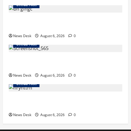
उत्तराखंड स्पेशल
उत्तराखंड में 2027 की चुनावी जंग शुरू: 8 अगस्त को हल्द्वानी
से खड़गे भरेंगे हुंकार, कांग्रेस का मिशन-2027 लॉन्च
News Desk
August 6, 2026
0
उत्तराखंड स्पेशल
देहरादून में ‘डिजिटल अरेस्ट’ का खौफनाक खेल: लाल किला
ब्लास्ट केस का डर दिखाकर बुजुर्ग से 13 लाख रुपये ठगे
News Desk
August 6, 2026
0
उत्तराखंड स्पेशल
काशीपुर में दर्दनाक हादसा: स्कूल जा रहे तीन छात्रों को टैंकर
ने रौंदा, एक की मौत; दो गंभीर, चालक फरार
News Desk
August 6, 2026
0