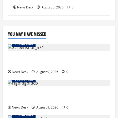
तैयारी ने बढ़ाई हलचल, जानिए क्या होगा असर
News Desk
August 5, 2026
0
YOU MAY HAVE MISSED
उत्तराखंड स्पेशल
जापान से उत्तराखंड तक आईं मियाको, पति की अंतिम इच्छा पूरी
कर सरयू में प्रवाहित की अस्थियां
News Desk
August 9, 2026
0
उत्तराखंड स्पेशल
रुद्रपुर: टक्कर के बाद सड़क पर मचा बवाल, दो युवकों पर रॉड
से हमला; BJP नेता समेत 12 पर FIR
News Desk
August 9, 2026
0
उत्तराखंड स्पेशल