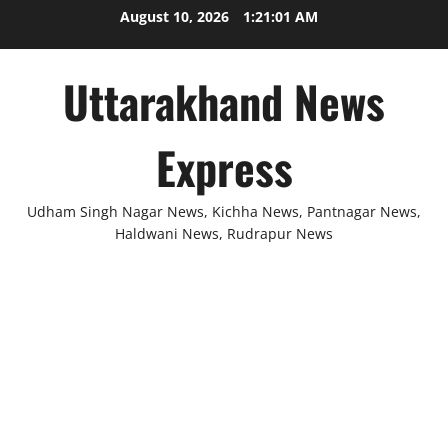
Skip
August 10, 2026
1:21:01 AM
to
content
Uttarakhand News
Express
Udham Singh Nagar News, Kichha News, Pantnagar News,
Haldwani News, Rudrapur News