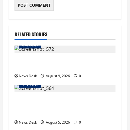
RELATED STORIES
राज्य समाचार
दो हफ्ते बाद धर्मेंद्र प्रधान ने तोड़ी इस्तीफे पर चुप्पी,
GEN-Z को लेकर भी कही बड़ी बात
News Desk
August 9, 2026
0
राज्य समाचार
uttarakhand: काशीपुर हाईवे चौड़ीकरण पर प्रशासन
का एक्शन, डीडी चौक से गावा चौक तक चला अभियान;
56 दुकानदार प्रभावित
News Desk
August 5, 2026
0