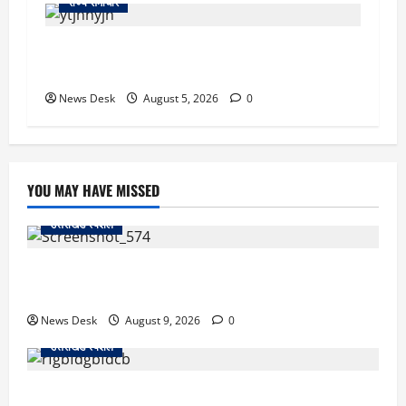
राज्य समाचार
क्या अब UPI से पेमेंट करना पड़ेगा महंगा? केंद्र की नई
तैयारी ने बढ़ाई हलचल, जानिए क्या होगा असर
News Desk
August 5, 2026
0
YOU MAY HAVE MISSED
उत्तराखंड स्पेशल
जापान से उत्तराखंड तक आईं मियाको, पति की अंतिम इच्छा पूरी
कर सरयू में प्रवाहित की अस्थियां
News Desk
August 9, 2026
0
उत्तराखंड स्पेशल
रुद्रपुर: टक्कर के बाद सड़क पर मचा बवाल, दो युवकों पर रॉड