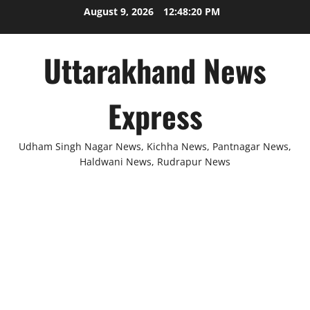
Skip
August 9, 2026
12:48:21 PM
to
content
Uttarakhand News
Express
Udham Singh Nagar News, Kichha News, Pantnagar News,
Haldwani News, Rudrapur News