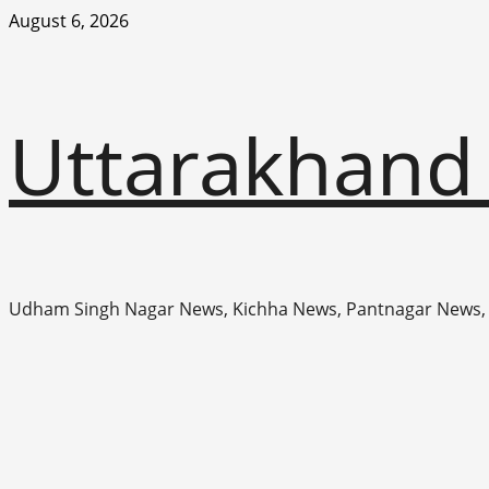
Skip
August 6, 2026
to
content
Uttarakhand
Udham Singh Nagar News, Kichha News, Pantnagar News,