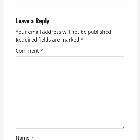
t
n
Leave a Reply
a
Your email address will not be published.
v
Required fields are marked
*
i
Comment
*
g
a
t
i
o
n
Name
*