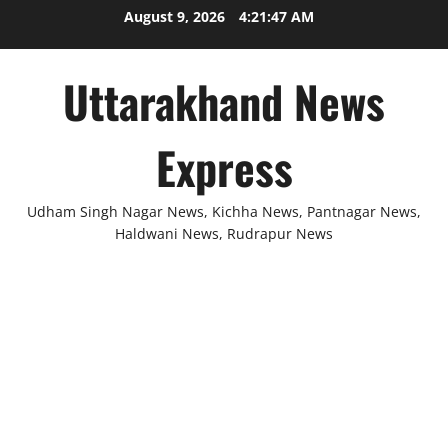
Skip
August 9, 2026
4:21:47 AM
to
content
Uttarakhand News
Express
Udham Singh Nagar News, Kichha News, Pantnagar News,
Haldwani News, Rudrapur News