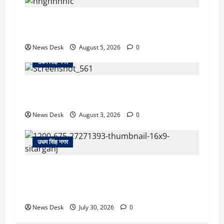
रुद्रपुर: महज 5 हजार रुपये के लिए दोस्त का कत्ल,
पुलिस ने सुलझाई मर्डर मिस्ट्री, आरोपी गिरफ्तार
News Desk
August 5, 2026
0
उधम सिंह नगर
रुद्रपुर: देखते ही देखते धुएं से भर गया बुटीक, बेसमेंट में
लगी आग पर कड़ी मशक्कत के बाद काबू
News Desk
August 3, 2026
0
उधम सिंह नगर
सितारगंज: रिश्वत मामले की जांच को पहुंची विजिलेंस
टीम को तहसील में रातभर रखा कैद, 20 घंटे ठप रहा
कामकाज
News Desk
July 30, 2026
0