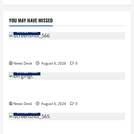
YOU MAY HAVE MISSED
उत्तराखंड स्पेशल
काशीपुर में दर्दनाक सड़क हादसा: स्कूल जा रहे तीन छात्र
पिकअप की चपेट में, 16 वर्षीय शिवम की मौत
News Desk
August 6, 2026
0
उत्तराखंड स्पेशल
उत्तराखंड में 2027 की चुनावी जंग शुरू: 8 अगस्त को हल्द्वानी
से खड़गे भरेंगे हुंकार, कांग्रेस का मिशन-2027 लॉन्च
News Desk
August 6, 2026
0
उत्तराखंड स्पेशल
देहरादून में ‘डिजिटल अरेस्ट’ का खौफनाक खेल: लाल किला