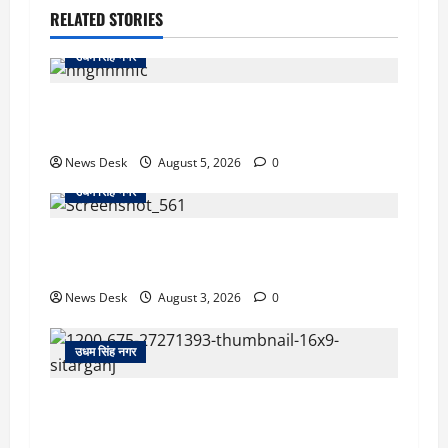
RELATED STORIES
उधम सिंह नगर
रुद्रपुर: महज 5 हजार रुपये के लिए दोस्त का कत्ल,
पुलिस ने सुलझाई मर्डर मिस्ट्री, आरोपी गिरफ्तार
News Desk
August 5, 2026
0
उधम सिंह नगर
रुद्रपुर: देखते ही देखते धुएं से भर गया बुटीक, बेसमेंट में
लगी आग पर कड़ी मशक्कत के बाद काबू
News Desk
August 3, 2026
0
उधम सिंह नगर
सितारगंज: रिश्वत मामले की जांच को पहुंची विजिलेंस
टीम को तहसील में रातभर रखा कैद, 20 घंटे ठप रहा