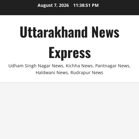
Skip
August 7, 2026
11:38:51 PM
to
content
Uttarakhand News
Express
Udham Singh Nagar News, Kichha News, Pantnagar News,
Haldwani News, Rudrapur News