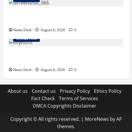
देहरादून में ‘डिजिटल अरेस्ट’ का खौफनाक खेल: लाल किला
ब्लास्ट केस का डर दिखाकर बुजुर्ग से 13 लाख रुपये ठगे
News Desk
August 6, 2026
0
उत्तराखंड स्पेशल
काशीपुर में दर्दनाक हादसा: स्कूल जा रहे तीन छात्रों को टैंकर
ने रौंदा, एक की मौत; दो गंभीर, चालक फरार
News Desk
August 6, 2026
0
About us
Contact us
Privacy Policy
Ethics Policy
Fact Check
Terms of Services
DMCA Copyrights Disclaimer
Copyright © All rights reserved.
|
MoreNews
by AF
themes.