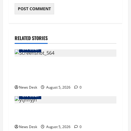
RELATED STORIES
राज्य समाचार
uttarakhand: काशीपुर हाईवे चौड़ीकरण पर प्रशासन
का एक्शन, डीडी चौक से गावा चौक तक चला अभियान;
56 दुकानदार प्रभावित
News Desk
August 5, 2026
0
राज्य समाचार
क्या अब UPI से पेमेंट करना पड़ेगा महंगा? केंद्र की नई
तैयारी ने बढ़ाई हलचल, जानिए क्या होगा असर
News Desk
August 5, 2026
0