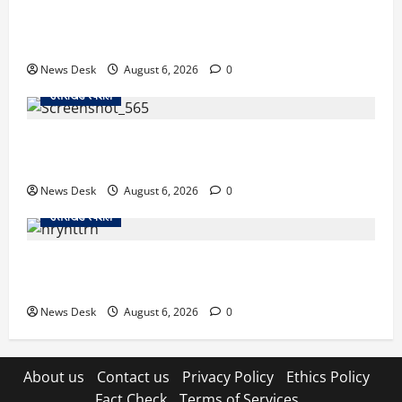
उत्तराखंड में 2027 की चुनावी जंग शुरू: 8 अगस्त को हल्द्वानी
से खड़गे भरेंगे हुंकार, कांग्रेस का मिशन-2027 लॉन्च
News Desk
August 6, 2026
0
उत्तराखंड स्पेशल
देहरादून में ‘डिजिटल अरेस्ट’ का खौफनाक खेल: लाल किला
ब्लास्ट केस का डर दिखाकर बुजुर्ग से 13 लाख रुपये ठगे
News Desk
August 6, 2026
0
उत्तराखंड स्पेशल
काशीपुर में दर्दनाक हादसा: स्कूल जा रहे तीन छात्रों को टैंकर
ने रौंदा, एक की मौत; दो गंभीर, चालक फरार
News Desk
August 6, 2026
0
About us
Contact us
Privacy Policy
Ethics Policy
Fact Check
Terms of Services