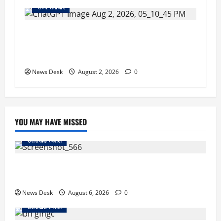
राज्य समाचार
उत्तराखंड सरकार का बड़ा फैसला: गर्भवती महिलाओं के
लिए बड़ा तोहफा! अब बर्थ वेटिंग होम में तीमारदारों को भी
मिलेंगे ₹300 रोजाना
News Desk
August 2, 2026
0
YOU MAY HAVE MISSED
उत्तराखंड स्पेशल
काशीपुर में दर्दनाक सड़क हादसा: स्कूल जा रहे तीन छात्र
पिकअप की चपेट में, 16 वर्षीय शिवम की मौत
News Desk
August 6, 2026
0
उत्तराखंड स्पेशल