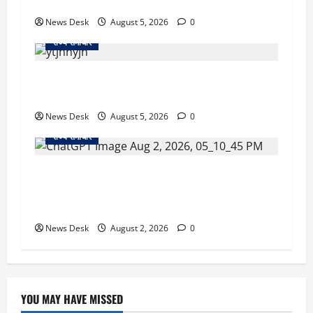
56 दुकानदार प्रभावित
News Desk
August 5, 2026
0
राज्य समाचार
क्या अब UPI से पेमेंट करना पड़ेगा महंगा? केंद्र की नई
तैयारी ने बढ़ाई हलचल, जानिए क्या होगा असर
News Desk
August 5, 2026
0
राज्य समाचार
उत्तराखंड सरकार का बड़ा फैसला: गर्भवती महिलाओं के
लिए बड़ा तोहफा! अब बर्थ वेटिंग होम में तीमारदारों को भी
मिलेंगे ₹300 रोजाना
News Desk
August 2, 2026
0
YOU MAY HAVE MISSED