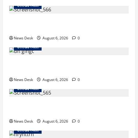
उत्तराखंड स्पेशल
काशीपुर में दर्दनाक सड़क हादसा: स्कूल जा रहे तीन छात्र
पिकअप की चपेट में, 16 वर्षीय शिवम की मौत
News Desk
August 6, 2026
0
उत्तराखंड स्पेशल
उत्तराखंड में 2027 की चुनावी जंग शुरू: 8 अगस्त को हल्द्वानी
से खड़गे भरेंगे हुंकार, कांग्रेस का मिशन-2027 लॉन्च
News Desk
August 6, 2026
0
उत्तराखंड स्पेशल
देहरादून में ‘डिजिटल अरेस्ट’ का खौफनाक खेल: लाल किला
ब्लास्ट केस का डर दिखाकर बुजुर्ग से 13 लाख रुपये ठगे
News Desk
August 6, 2026
0
उत्तराखंड स्पेशल