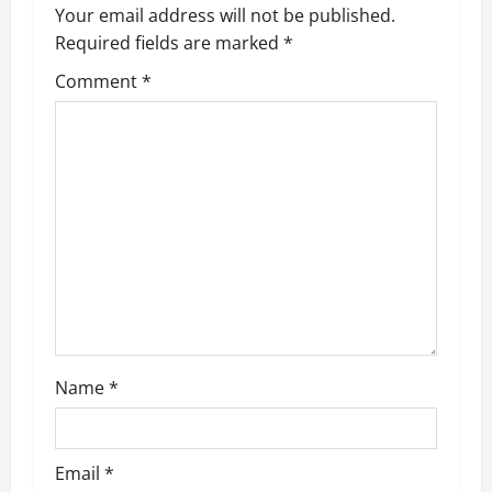
Your email address will not be published.
v
Required fields are marked
*
i
Comment
*
g
a
t
i
o
n
Name
*
Email
*