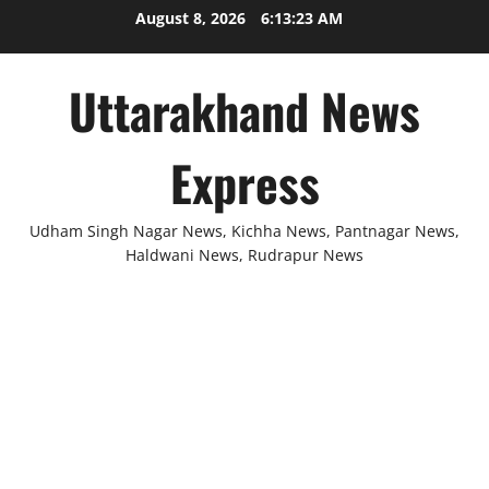
Skip
August 8, 2026
6:13:23 AM
to
content
Uttarakhand News
Express
Udham Singh Nagar News, Kichha News, Pantnagar News,
Haldwani News, Rudrapur News