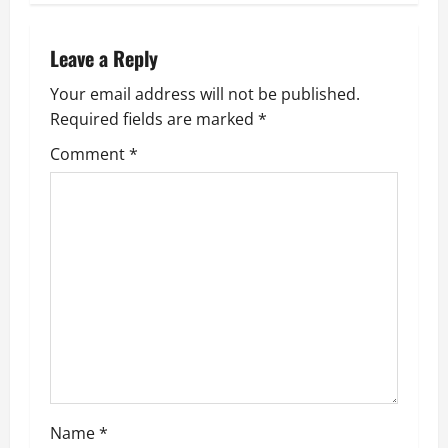
n
a
Leave a Reply
v
Your email address will not be published.
Required fields are marked
*
i
Comment
*
g
a
t
i
o
n
Name
*