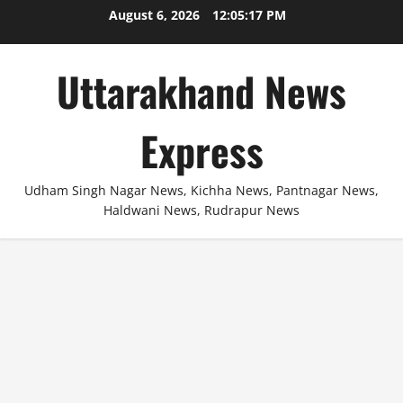
Skip
August 6, 2026
12:05:18 PM
to
content
Uttarakhand News
Express
Udham Singh Nagar News, Kichha News, Pantnagar News,
Haldwani News, Rudrapur News