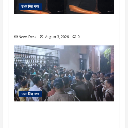
उधम सिंह नगर
रुद्रपुर: देखते ही देखते धुएं से भर गया बुटीक, बेसमेंट में
लगी आग पर कड़ी मशक्कत के बाद काबू
News Desk
August 3, 2026
0
उधम सिंह नगर
सितारगंज: रिश्वत मामले की जांच को पहुंची विजिलेंस
टीम को तहसील में रातभर रखा कैद, 20 घंटे ठप रहा
कामकाज