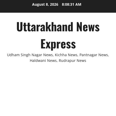
Skip
August 8, 2026
8:08:31 AM
to
content
Uttarakhand News
Express
Udham Singh Nagar News, Kichha News, Pantnagar News,
Haldwani News, Rudrapur News