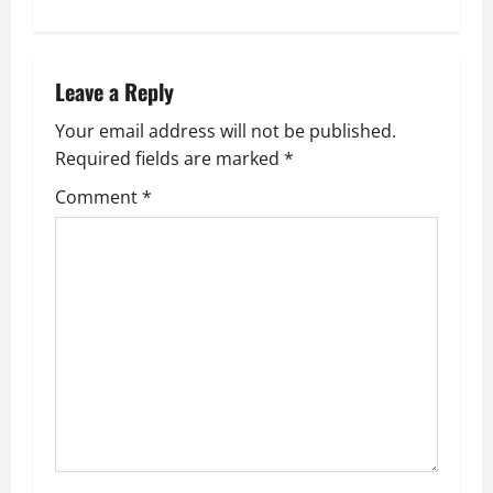
t
n
Leave a Reply
a
Your email address will not be published.
v
Required fields are marked
*
i
Comment
*
g
a
t
i
o
n