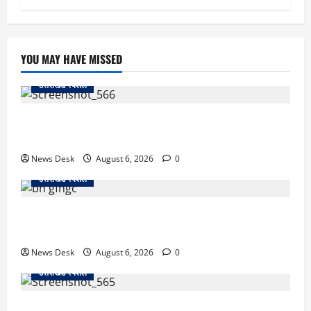
YOU MAY HAVE MISSED
उत्तराखंड स्पेशल
काशीपुर में दर्दनाक सड़क हादसा: स्कूल जा रहे तीन छात्र
पिकअप की चपेट में, 16 वर्षीय शिवम की मौत
News Desk
August 6, 2026
0
उत्तराखंड स्पेशल
उत्तराखंड में 2027 की चुनावी जंग शुरू: 8 अगस्त को हल्द्वानी
से खड़गे भरेंगे हुंकार, कांग्रेस का मिशन-2027 लॉन्च
News Desk
August 6, 2026
0
उत्तराखंड स्पेशल
देहरादून में ‘डिजिटल अरेस्ट’ का खौफनाक खेल: लाल किला