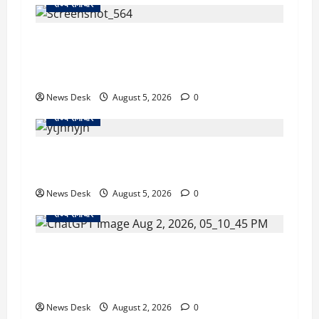
राज्य समाचार
uttarakhand: काशीपुर हाईवे चौड़ीकरण पर प्रशासन
का एक्शन, डीडी चौक से गावा चौक तक चला अभियान;
56 दुकानदार प्रभावित
News Desk
August 5, 2026
0
राज्य समाचार
क्या अब UPI से पेमेंट करना पड़ेगा महंगा? केंद्र की नई
तैयारी ने बढ़ाई हलचल, जानिए क्या होगा असर
News Desk
August 5, 2026
0
राज्य समाचार
उत्तराखंड सरकार का बड़ा फैसला: गर्भवती महिलाओं के
लिए बड़ा तोहफा! अब बर्थ वेटिंग होम में तीमारदारों को भी
मिलेंगे ₹300 रोजाना
News Desk
August 2, 2026
0