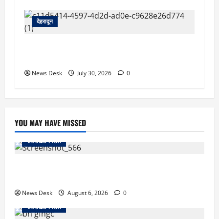
देहरादून
देहरादून को HIV मुक्त बनाने की पहल, हाई-रिस्क क्षेत्रों
की होगी GIS मैपिंग; जांच अभियान तेज
News Desk
July 30, 2026
0
YOU MAY HAVE MISSED
उत्तराखंड स्पेशल
काशीपुर में दर्दनाक सड़क हादसा: स्कूल जा रहे तीन छात्र
पिकअप की चपेट में, 16 वर्षीय शिवम की मौत
News Desk
August 6, 2026
0
उत्तराखंड स्पेशल