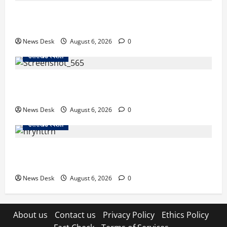
उत्तराखंड में 2027 की चुनावी जंग शुरू: 8 अगस्त को हल्द्वानी
से खड़गे भरेंगे हुंकार, कांग्रेस का मिशन-2027 लॉन्च
News Desk
August 6, 2026
0
उत्तराखंड स्पेशल
देहरादून में ‘डिजिटल अरेस्ट’ का खौफनाक खेल: लाल किला
ब्लास्ट केस का डर दिखाकर बुजुर्ग से 13 लाख रुपये ठगे
News Desk
August 6, 2026
0
उत्तराखंड स्पेशल
काशीपुर में दर्दनाक हादसा: स्कूल जा रहे तीन छात्रों को टैंकर
ने रौंदा, एक की मौत; दो गंभीर, चालक फरार
News Desk
August 6, 2026
0
About us
Contact us
Privacy Policy
Ethics Policy