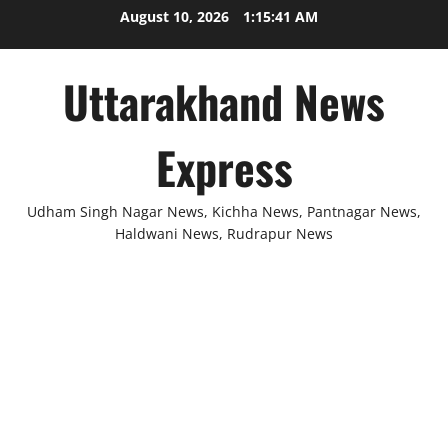
Skip
August 10, 2026
1:15:41 AM
to
content
Uttarakhand News
Express
Udham Singh Nagar News, Kichha News, Pantnagar News,
Haldwani News, Rudrapur News