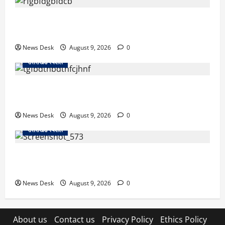
रुद्रपुर: टक्कर के बाद सड़क पर मचा बवाल, दो युवकों पर रॉड
से हमला; BJP नेता समेत 12 पर FIR
News Desk
August 9, 2026
0
उत्तराखंड स्पेशल
उत्तराखंड के 10 हजार युवाओं को नौकरी का मौका, 4 महीने में
लगेंगे 4 बड़े रोजगार मेले; जानें कहां-कहां होगा आयोजन
News Desk
August 9, 2026
0
उत्तराखंड स्पेशल
नैनीताल SSP ऑफिस में हंगामा मामला, BJP का जोरदार
प्रदर्शन, कांग्रेस का पुतला फूंककर जताया विरोध
News Desk
August 9, 2026
0
About us
Contact us
Privacy Policy
Ethics Policy