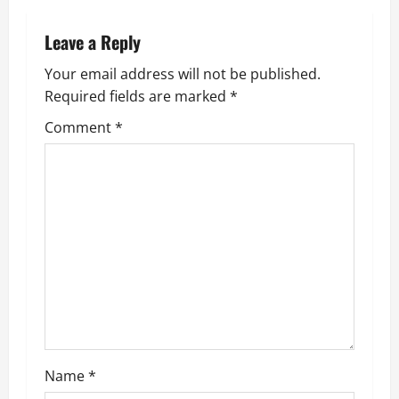
n
a
Leave a Reply
v
Your email address will not be published.
Required fields are marked
*
i
Comment
*
g
a
t
i
o
n
Name
*