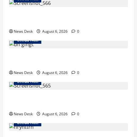
काशीपुर में दर्दनाक सड़क हादसा: स्कूल जा रहे तीन छात्र
पिकअप की चपेट में, 16 वर्षीय शिवम की मौत
News Desk
August 6, 2026
0
उत्तराखंड स्पेशल
उत्तराखंड में 2027 की चुनावी जंग शुरू: 8 अगस्त को हल्द्वानी
से खड़गे भरेंगे हुंकार, कांग्रेस का मिशन-2027 लॉन्च
News Desk
August 6, 2026
0
उत्तराखंड स्पेशल
देहरादून में ‘डिजिटल अरेस्ट’ का खौफनाक खेल: लाल किला
ब्लास्ट केस का डर दिखाकर बुजुर्ग से 13 लाख रुपये ठगे
News Desk
August 6, 2026
0
उत्तराखंड स्पेशल