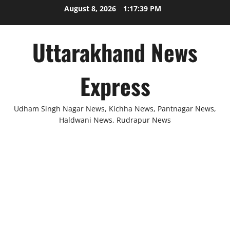
Skip
August 8, 2026
1:17:39 PM
to
content
Uttarakhand News
Express
Udham Singh Nagar News, Kichha News, Pantnagar News,
Haldwani News, Rudrapur News