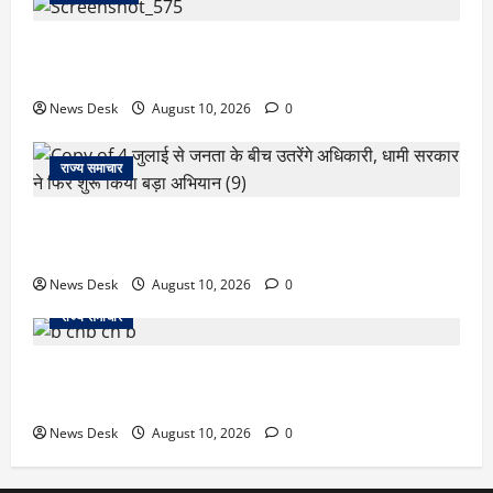
रुद्रपुर में फैक्ट्री कर्मचारी की मौत से मचा हड़कंप, कमरे में फंदे
से लटका मिला शव,आत्महत्या या कुछ और? पुलिस जांच में जुटी
News Desk
August 10, 2026
0
राज्य समाचार
‘जो खेलेगा, वो खिलेगा…’ PM मोदी ने कॉमनवेल्थ पदक
विजेताओं से की मुलाकात, खिलाड़ियों का बढ़ाया हौसला
News Desk
August 10, 2026
0
राज्य समाचार
जम्मू में बड़ा हादसा: तिरंगा रैली से लौट रही छात्रों से भरी
मिनीबस पलटी, 29 घायल; 3 की हालत गंभीर
News Desk
August 10, 2026
0