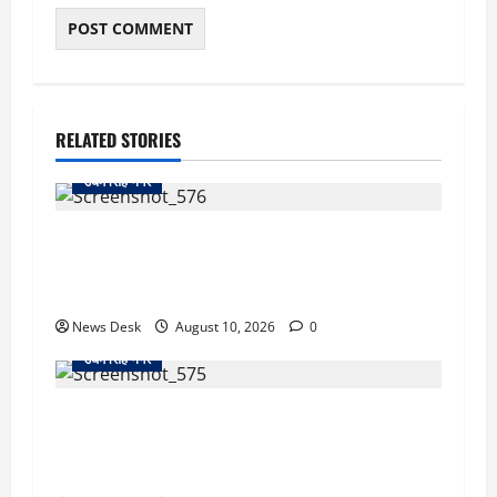
RELATED STORIES
उधम सिंह नगर
काशीपुर फ्लाईओवर पर रॉड हमले का मामला गरमाया,
आरोपियों की गिरफ्तारी को लेकर वाल्मीकि समाज का
धरना
News Desk
August 10, 2026
0
उधम सिंह नगर
रुद्रपुर में फैक्ट्री कर्मचारी की मौत से मचा हड़कंप, कमरे
में फंदे से लटका मिला शव,आत्महत्या या कुछ और?
पुलिस जांच में जुटी