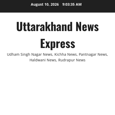
Skip
August 10, 2026
9:03:35 AM
to
content
Uttarakhand News
Express
Udham Singh Nagar News, Kichha News, Pantnagar News,
Haldwani News, Rudrapur News