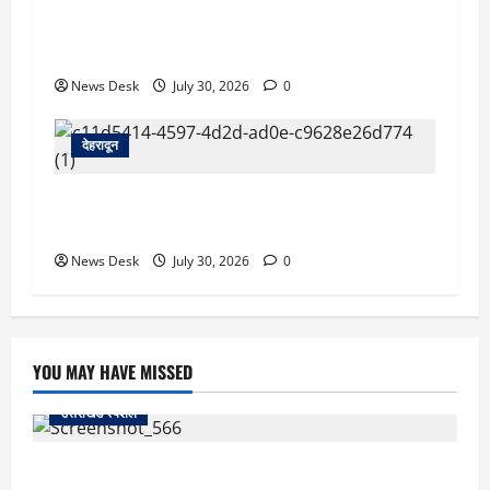
देहरादून: सरकारी शिक्षिका की संदिग्ध मौत, सचिवालय में
तैनात पति समेत तीन के खिलाफ हत्या का मुकदमा दर्ज
News Desk
July 30, 2026
0
देहरादून
देहरादून को HIV मुक्त बनाने की पहल, हाई-रिस्क क्षेत्रों
की होगी GIS मैपिंग; जांच अभियान तेज
News Desk
July 30, 2026
0
YOU MAY HAVE MISSED
उत्तराखंड स्पेशल
काशीपुर में दर्दनाक सड़क हादसा: स्कूल जा रहे तीन छात्र