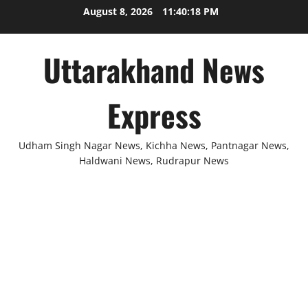
Skip
August 8, 2026
11:40:18 PM
to
content
Uttarakhand News
Express
Udham Singh Nagar News, Kichha News, Pantnagar News,
Haldwani News, Rudrapur News