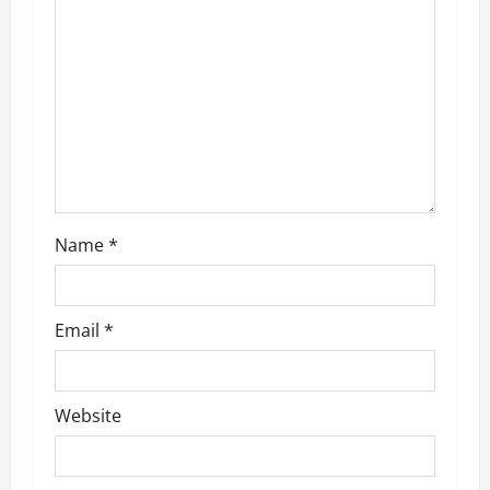
a
t
i
o
n
Name
*
Email
*
Website