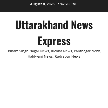
Skip
August 8, 2026
1:47:28 PM
to
content
Uttarakhand News
Express
Udham Singh Nagar News, Kichha News, Pantnagar News,
Haldwani News, Rudrapur News