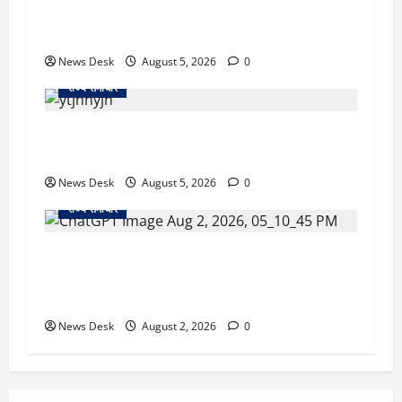
का एक्शन, डीडी चौक से गावा चौक तक चला अभियान;
56 दुकानदार प्रभावित
News Desk
August 5, 2026
0
राज्य समाचार
क्या अब UPI से पेमेंट करना पड़ेगा महंगा? केंद्र की नई
तैयारी ने बढ़ाई हलचल, जानिए क्या होगा असर
News Desk
August 5, 2026
0
राज्य समाचार
उत्तराखंड सरकार का बड़ा फैसला: गर्भवती महिलाओं के
लिए बड़ा तोहफा! अब बर्थ वेटिंग होम में तीमारदारों को भी
मिलेंगे ₹300 रोजाना
News Desk
August 2, 2026
0