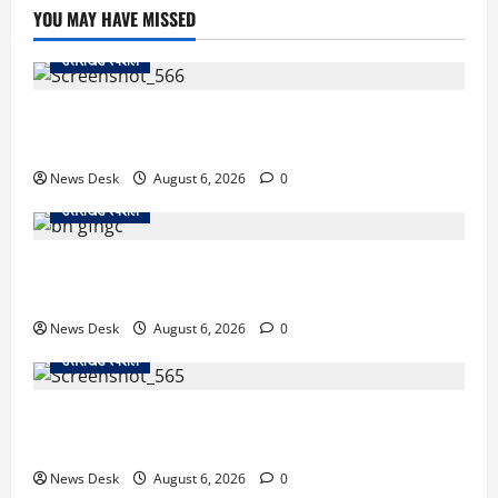
YOU MAY HAVE MISSED
उत्तराखंड स्पेशल
काशीपुर में दर्दनाक सड़क हादसा: स्कूल जा रहे तीन छात्र
पिकअप की चपेट में, 16 वर्षीय शिवम की मौत
News Desk
August 6, 2026
0
उत्तराखंड स्पेशल
उत्तराखंड में 2027 की चुनावी जंग शुरू: 8 अगस्त को हल्द्वानी
से खड़गे भरेंगे हुंकार, कांग्रेस का मिशन-2027 लॉन्च
News Desk
August 6, 2026
0
उत्तराखंड स्पेशल
देहरादून में ‘डिजिटल अरेस्ट’ का खौफनाक खेल: लाल किला
ब्लास्ट केस का डर दिखाकर बुजुर्ग से 13 लाख रुपये ठगे
News Desk
August 6, 2026
0