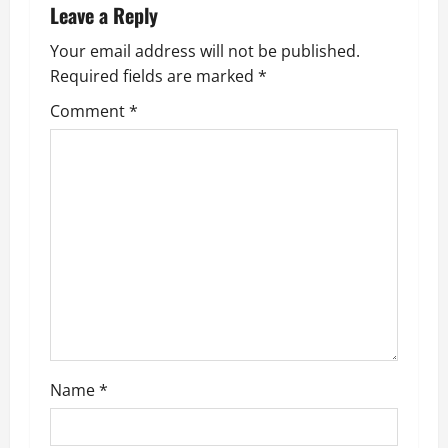
a
Leave a Reply
v
Your email address will not be published.
Required fields are marked
*
i
Comment
*
g
a
t
i
o
n
Name
*