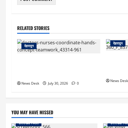
RELATED STORIES
देहरादून
देहरादून
देहरादून: सर
देहरादून: दून मेडिकल कॉलेज अस्पताल में
सचिवालय मे
महिला MBBS इंटर्न को कथित आपत्तिजनक
हत्या का मुक
संदेश, नर्सिंग अधिकारी पर उत्पीड़न का आरोप
News Desk
News Desk
July 30, 2026
0
YOU MAY HAVE MISSED
उत्तराखंड स्पेशल
उत्तराखंड स्पे