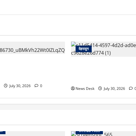
देहरादून
कारी शिक्षिका की संदिग्ध मौत,
देहरादून को HIV मुक्त बनाने की प
ं तैनात पति समेत तीन के खिलाफ
रिस्क क्षेत्रों की होगी GIS मैपिंग;
दमा दर्ज
तेज
July 30, 2026
0
News Desk
July 30, 2026
शल
उत्तराखंड स्पेशल