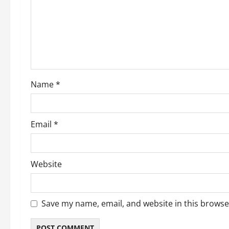
a
t
i
o
Name
*
n
Email
*
Website
Save my name, email, and website in this browse