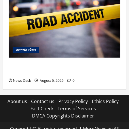
उत्तराखंड स्पेशल
काशीपुर में दर्दनाक हादसा: स्कूल जा रहे तीन छात्रों को टैंकर
ने रौंदा, एक की मौत; दो गंभीर, चालक फरार
News Desk
August 6, 2026
0
About us
Contact us
Privacy Policy
Ethics Policy
Fact Check
Terms of Services
DMCA Copyrights Disclaimer
Copyright © All rights reserved.
|
MoreNews
by AF