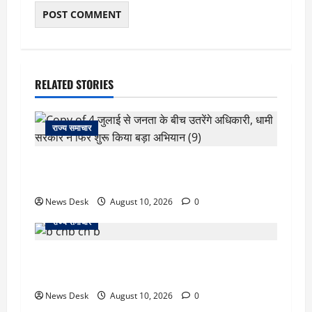
RELATED STORIES
राज्य समाचार
‘जो खेलेगा, वो खिलेगा…’ PM मोदी ने कॉमनवेल्थ पदक
विजेताओं से की मुलाकात, खिलाड़ियों का बढ़ाया हौसला
News Desk
August 10, 2026
0
राज्य समाचार
जम्मू में बड़ा हादसा: तिरंगा रैली से लौट रही छात्रों से भरी
मिनीबस पलटी, 29 घायल; 3 की हालत गंभीर
News Desk
August 10, 2026
0