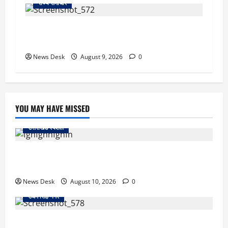
राज्य समाचार
दो हफ्ते बाद धर्मेंद्र प्रधान ने तोड़ी इस्तीफे पर चुप्पी,
GEN-Z को लेकर भी कही बड़ी बात
News Desk
August 9, 2026
0
YOU MAY HAVE MISSED
उत्तराखंड स्पेशल
uttarakhand: छात्रों से संवाद, युवाओं के लिए नई पहल… CM
धामी ने लॉन्च किया ‘मुख्यमंत्री युवा विद्यार्थी मंथन पोर्टल’
News Desk
August 10, 2026
0
उधम सिंह नगर
कोतवाली के बाहर हाईवे जाम से मचा हड़कंप, रुद्रपुर में