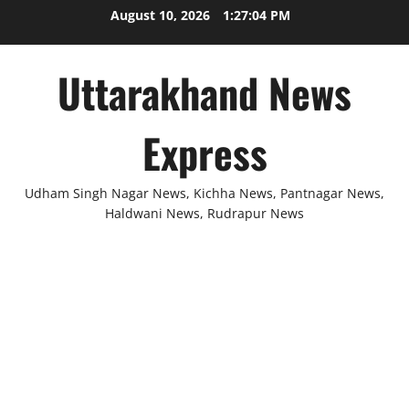
Skip
August 10, 2026
1:27:05 PM
to
content
Uttarakhand News
Express
Udham Singh Nagar News, Kichha News, Pantnagar News,
Haldwani News, Rudrapur News