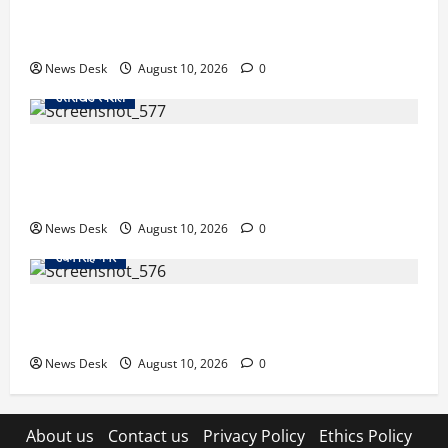
प्रदर्शनकारियों और पुलिस के बीच धक्का-मुक्की… प्रदर्शन में
कांग्रेस भी शामिल… जानें मामला
News Desk
August 10, 2026
0
उत्तराखंड स्पेशल
अल्मोड़ा के युवा इनोवेटर रवि टम्टा से मिले केंद्रीय मंत्री अजय
टम्टा, फ्लाइंग व्हीकल प्रोजेक्ट की ली जानकारी; हरसंभव मदद
का भरोसा
News Desk
August 10, 2026
0
उधम सिंह नगर
काशीपुर फ्लाईओवर पर रॉड हमले का मामला गरमाया, आरोपियों
की गिरफ्तारी को लेकर वाल्मीकि समाज का धरना
News Desk
August 10, 2026
0
About us
Contact us
Privacy Policy
Ethics Policy