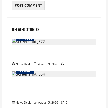
RELATED STORIES
राज्य समाचार
दो हफ्ते बाद धर्मेंद्र प्रधान ने तोड़ी इस्तीफे पर चुप्पी,
GEN-Z को लेकर भी कही बड़ी बात
News Desk
August 9, 2026
0
राज्य समाचार
uttarakhand: काशीपुर हाईवे चौड़ीकरण पर प्रशासन
का एक्शन, डीडी चौक से गावा चौक तक चला अभियान;
56 दुकानदार प्रभावित
News Desk
August 5, 2026
0