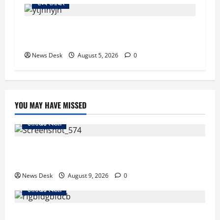
राज्य समाचार
क्या अब UPI से पेमेंट करना पड़ेगा महंगा? केंद्र की नई
तैयारी ने बढ़ाई हलचल, जानिए क्या होगा असर
News Desk
August 5, 2026
0
YOU MAY HAVE MISSED
उत्तराखंड स्पेशल
जापान से उत्तराखंड तक आईं मियाको, पति की अंतिम इच्छा पूरी
कर सरयू में प्रवाहित की अस्थियां
News Desk
August 9, 2026
0
उत्तराखंड स्पेशल
रुद्रपुर: टक्कर के बाद सड़क पर मचा बवाल, दो युवकों पर रॉड