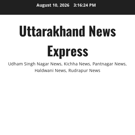
Skip
August 10, 2026
3:16:25 PM
to
content
Uttarakhand News
Express
Udham Singh Nagar News, Kichha News, Pantnagar News,
Haldwani News, Rudrapur News