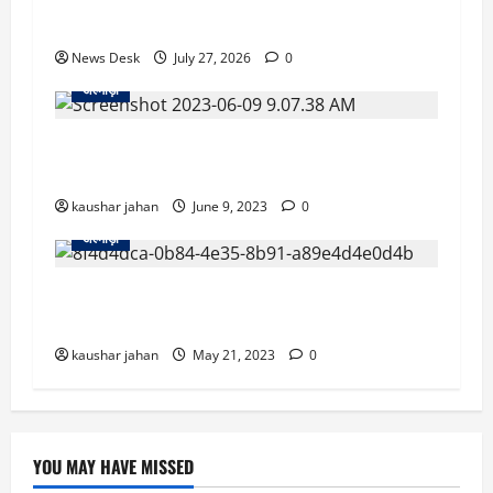
का बजट, विकास कार्यों पर हुई विस्तृत चर्चा
News Desk
July 27, 2026
0
अल्मोड़ा
गर्भवती महिला को ले जा रही एंबुलेंस मकान की छत पर
गिरी, मची चीख पुकार
kaushar jahan
June 9, 2023
0
अल्मोड़ा
उत्तराखंड से दुखद खबर: नदी में डूबी दो बहनें, एक बहन
की मौ’त..गांव में पसरा मातम
kaushar jahan
May 21, 2023
0
YOU MAY HAVE MISSED