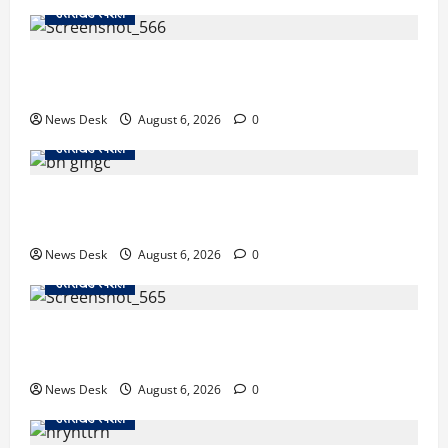
उत्तराखंड स्पेशल
काशीपुर में दर्दनाक सड़क हादसा: स्कूल जा रहे तीन छात्र
पिकअप की चपेट में, 16 वर्षीय शिवम की मौत
News Desk
August 6, 2026
0
उत्तराखंड स्पेशल
उत्तराखंड में 2027 की चुनावी जंग शुरू: 8 अगस्त को हल्द्वानी
से खड़गे भरेंगे हुंकार, कांग्रेस का मिशन-2027 लॉन्च
News Desk
August 6, 2026
0
उत्तराखंड स्पेशल
देहरादून में ‘डिजिटल अरेस्ट’ का खौफनाक खेल: लाल किला
ब्लास्ट केस का डर दिखाकर बुजुर्ग से 13 लाख रुपये ठगे
News Desk
August 6, 2026
0
उत्तराखंड स्पेशल