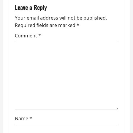
n
Leave a Reply
a
Your email address will not be published.
v
Required fields are marked
*
i
Comment
*
g
a
t
i
o
n
Name
*