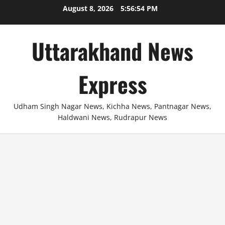
Skip
August 8, 2026
5:56:55 PM
to
content
Uttarakhand News
Express
Udham Singh Nagar News, Kichha News, Pantnagar News,
Haldwani News, Rudrapur News