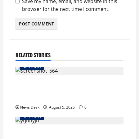
Save my name, email, and website in this
browser for the next time I comment.
RELATED STORIES
राज्य समाचार
uttarakhand: काशीपुर हाईवे चौड़ीकरण पर प्रशासन
का एक्शन, डीडी चौक से गावा चौक तक चला अभियान;
56 दुकानदार प्रभावित
News Desk
August 5, 2026
0
राज्य समाचार
क्या अब UPI से पेमेंट करना पड़ेगा महंगा? केंद्र की नई