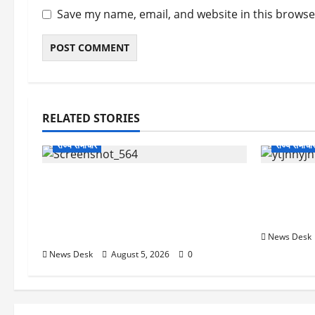
Save my name, email, and website in this browse
RELATED STORIES
राज्य समाचार
राज्य समाचा
uttarakhand: काशीपुर हाईवे चौड़ीकरण
क्या अब UPI
पर प्रशासन का एक्शन, डीडी चौक से गावा
केंद्र की न
चौक तक चला अभियान; 56 दुकानदार
क्या होगा 
प्रभावित
News Desk
News Desk
August 5, 2026
0