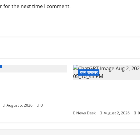
r for the next time I comment.
र
राज्य समाचार
 से पेमेंट करना पड़ेगा महंगा?
ई तैयारी ने बढ़ाई हलचल, जानिए
उत्तराखंड सरकार का बड़ा फैसला: 
असर
महिलाओं के लिए बड़ा तोहफा! अब बर
होम में तीमारदारों को भी मिलेंगे ₹
August 5, 2026
0
News Desk
August 2, 2026
0