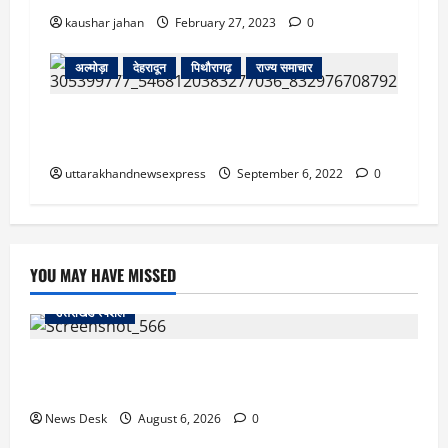
kaushar jahan
February 27, 2023
0
अल्मोड़ा
देहरादून
पिथौरागढ़
राज्य समाचार
अल्मोड़ा में हुई दलित युवक की हत्या को लेकर पिथौरागढ़
में जिलाधिकारी कार्यालय पर प्रदर्शन
uttarakhandnewsexpress
September 6, 2022
0
YOU MAY HAVE MISSED
उत्तराखंड स्पेशल
काशीपुर में दर्दनाक सड़क हादसा: स्कूल जा रहे तीन छात्र
पिकअप की चपेट में, 16 वर्षीय शिवम की मौत
News Desk
August 6, 2026
0
उत्तराखंड स्पेशल