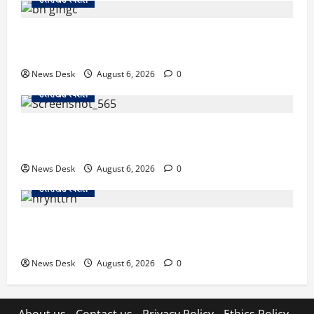
उत्तराखंड में 2027 की चुनावी जंग शुरू: 8 अगस्त को हल्द्वानी
से खड़गे भरेंगे हुंकार, कांग्रेस का मिशन-2027 लॉन्च
News Desk
August 6, 2026
0
उत्तराखंड स्पेशल
देहरादून में ‘डिजिटल अरेस्ट’ का खौफनाक खेल: लाल किला
ब्लास्ट केस का डर दिखाकर बुजुर्ग से 13 लाख रुपये ठगे
News Desk
August 6, 2026
0
उत्तराखंड स्पेशल
काशीपुर में दर्दनाक हादसा: स्कूल जा रहे तीन छात्रों को टैंकर
ने रौंदा, एक की मौत; दो गंभीर, चालक फरार
News Desk
August 6, 2026
0