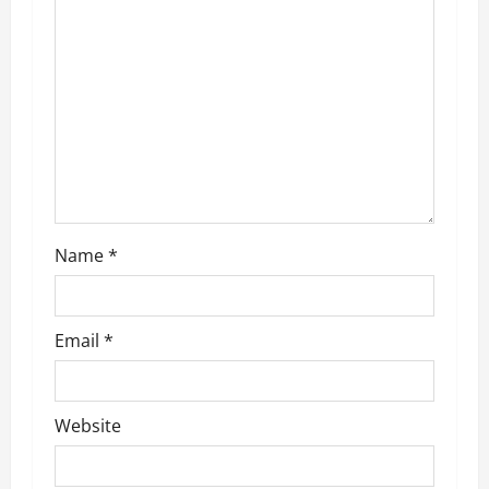
a
t
i
o
n
Name
*
Email
*
Website