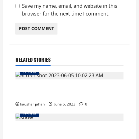
Save my name, email, and website in this
browser for the next time I comment.
RELATED STORIES
पिथौरागढ़
उत्तराखंड: 3 दिन से बंद पड़ी है तवाघाट-लिपुलेख रोड,
300 यात्री फंसे, 1 यात्री की मौ’त
kaushar jahan
June 5, 2023
0
पिथौरागढ़
अच्छी खबर: उत्तराखंड के मुनस्यारी को मिला बेस्ट
माउंटेन डेस्टिनेशन का अवॉर्ड, आप भी चले आइए