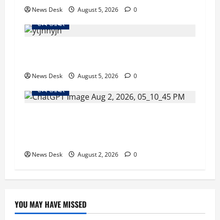
News Desk
August 5, 2026
0
राज्य समाचार
क्या अब UPI से पेमेंट करना पड़ेगा महंगा? केंद्र की नई
तैयारी ने बढ़ाई हलचल, जानिए क्या होगा असर
News Desk
August 5, 2026
0
राज्य समाचार
उत्तराखंड सरकार का बड़ा फैसला: गर्भवती महिलाओं के
लिए बड़ा तोहफा! अब बर्थ वेटिंग होम में तीमारदारों को भी
मिलेंगे ₹300 रोजाना
News Desk
August 2, 2026
0
YOU MAY HAVE MISSED