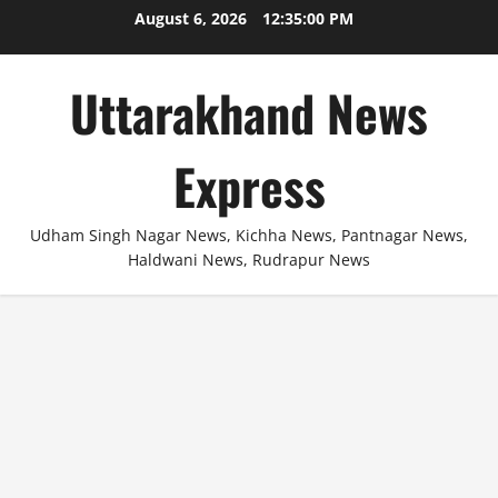
Skip
August 6, 2026
12:35:00 PM
to
content
Uttarakhand News
Express
Udham Singh Nagar News, Kichha News, Pantnagar News,
Haldwani News, Rudrapur News