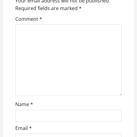
v
Your email address will not be published.
Required fields are marked
*
i
Comment
*
g
a
t
i
o
n
Name
*
Email
*