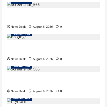
उत्तराखंड स्पेशल
काशीपुर में दर्दनाक सड़क हादसा: स्कूल जा रहे तीन छात्र
पिकअप की चपेट में, 16 वर्षीय शिवम की मौत
News Desk
August 6, 2026
0
उत्तराखंड स्पेशल
उत्तराखंड में 2027 की चुनावी जंग शुरू: 8 अगस्त को हल्द्वानी
से खड़गे भरेंगे हुंकार, कांग्रेस का मिशन-2027 लॉन्च
News Desk
August 6, 2026
0
उत्तराखंड स्पेशल
देहरादून में ‘डिजिटल अरेस्ट’ का खौफनाक खेल: लाल किला
ब्लास्ट केस का डर दिखाकर बुजुर्ग से 13 लाख रुपये ठगे
News Desk
August 6, 2026
0
उत्तराखंड स्पेशल