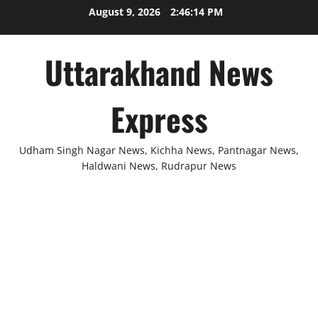
Skip
August 9, 2026
2:46:14 PM
to
content
Uttarakhand News
Express
Udham Singh Nagar News, Kichha News, Pantnagar News,
Haldwani News, Rudrapur News