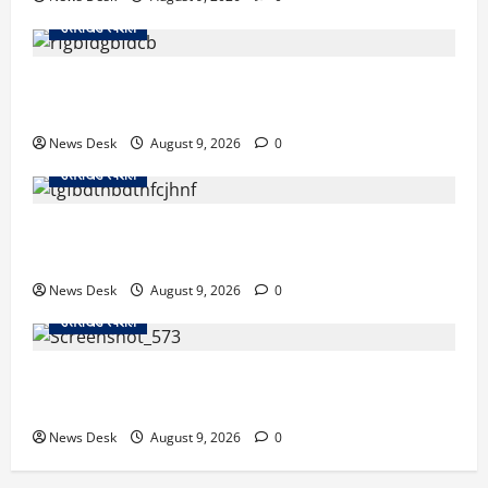
उत्तराखंड स्पेशल
रुद्रपुर: टक्कर के बाद सड़क पर मचा बवाल, दो युवकों पर रॉड
से हमला; BJP नेता समेत 12 पर FIR
News Desk
August 9, 2026
0
उत्तराखंड स्पेशल
उत्तराखंड के 10 हजार युवाओं को नौकरी का मौका, 4 महीने में
लगेंगे 4 बड़े रोजगार मेले; जानें कहां-कहां होगा आयोजन
News Desk
August 9, 2026
0
उत्तराखंड स्पेशल
नैनीताल SSP ऑफिस में हंगामा मामला, BJP का जोरदार
प्रदर्शन, कांग्रेस का पुतला फूंककर जताया विरोध
News Desk
August 9, 2026
0