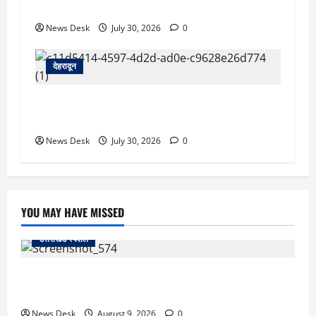
तैनात पति समेत तीन के खिलाफ हत्या का मुकदमा दर्ज
News Desk
July 30, 2026
0
देहरादून
देहरादून को HIV मुक्त बनाने की पहल, हाई-रिस्क क्षेत्रों
की होगी GIS मैपिंग; जांच अभियान तेज
News Desk
July 30, 2026
0
YOU MAY HAVE MISSED
उत्तराखंड स्पेशल
जापान से उत्तराखंड तक आईं मियाको, पति की अंतिम इच्छा पूरी
कर सरयू में प्रवाहित की अस्थियां
News Desk
August 9, 2026
0