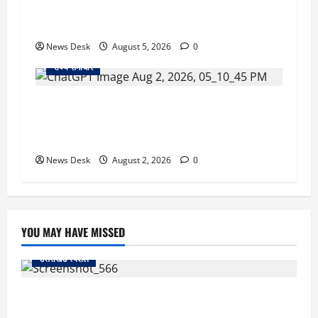
क्या अब UPI से पेमेंट करना पड़ेगा महंगा? केंद्र की नई
तैयारी ने बढ़ाई हलचल, जानिए क्या होगा असर
News Desk
August 5, 2026
0
राज्य समाचार
उत्तराखंड सरकार का बड़ा फैसला: गर्भवती महिलाओं के
लिए बड़ा तोहफा! अब बर्थ वेटिंग होम में तीमारदारों को भी
मिलेंगे ₹300 रोजाना
News Desk
August 2, 2026
0
YOU MAY HAVE MISSED
उत्तराखंड स्पेशल
काशीपुर में दर्दनाक सड़क हादसा: स्कूल जा रहे तीन छात्र
पिकअप की चपेट में, 16 वर्षीय शिवम की मौत