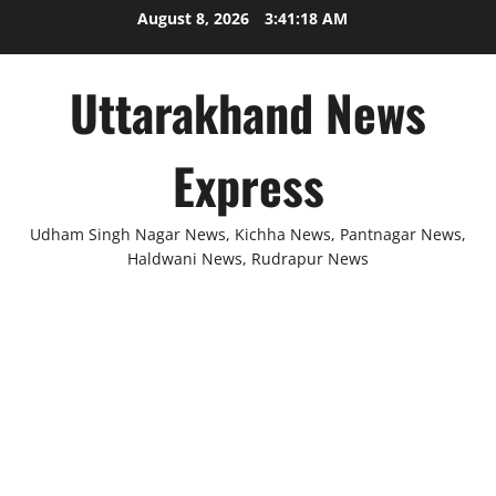
Skip
August 8, 2026
3:41:18 AM
to
content
Uttarakhand News
Express
Udham Singh Nagar News, Kichha News, Pantnagar News,
Haldwani News, Rudrapur News