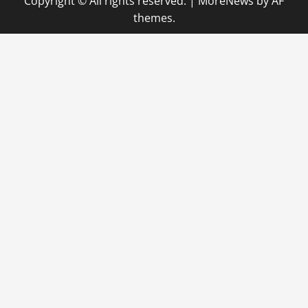
Copyright © All rights reserved.
|
MoreNews
by AF
themes.