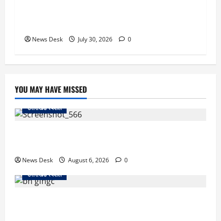
सितारगंज: रिश्वत मामले की जांच को पहुंची विजिलेंस
टीम को तहसील में रातभर रखा कैद, 20 घंटे ठप रहा
कामकाज
News Desk
July 30, 2026
0
YOU MAY HAVE MISSED
उत्तराखंड स्पेशल
काशीपुर में दर्दनाक सड़क हादसा: स्कूल जा रहे तीन छात्र
पिकअप की चपेट में, 16 वर्षीय शिवम की मौत
News Desk
August 6, 2026
0
उत्तराखंड स्पेशल
उत्तराखंड में 2027 की चुनावी जंग शुरू: 8 अगस्त को हल्द्वानी
से खड़गे भरेंगे हुंकार, कांग्रेस का मिशन-2027 लॉन्च