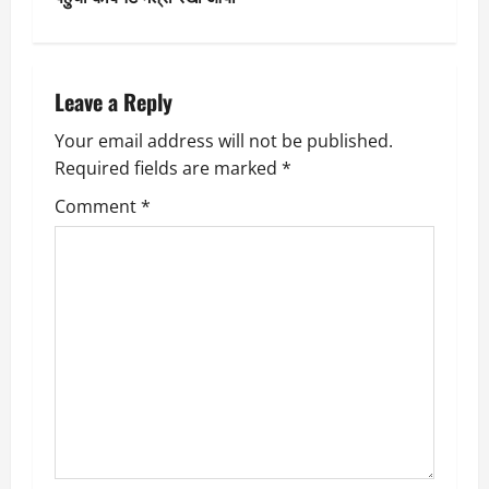
t
n
Leave a Reply
a
Your email address will not be published.
v
Required fields are marked
*
i
Comment
*
g
a
t
i
o