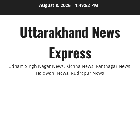
Skip
August 8, 2026
1:49:52 PM
to
content
Uttarakhand News
Express
Udham Singh Nagar News, Kichha News, Pantnagar News,
Haldwani News, Rudrapur News