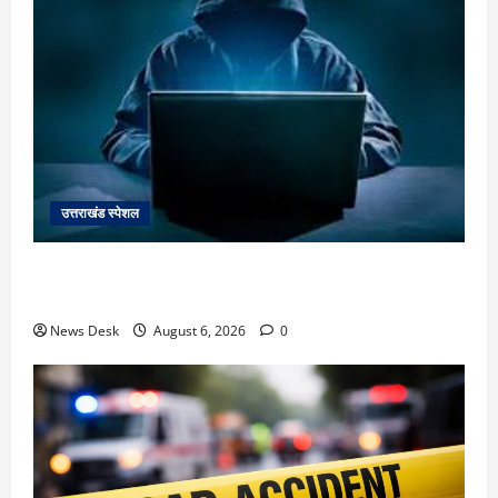
उत्तराखंड स्पेशल
देहरादून में ‘डिजिटल अरेस्ट’ का खौफनाक खेल: लाल किला
ब्लास्ट केस का डर दिखाकर बुजुर्ग से 13 लाख रुपये ठगे
News Desk
August 6, 2026
0