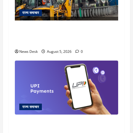
राज्य समाचार
uttarakhand: काशीपुर हाईवे चौड़ीकरण पर प्रशासन
का एक्शन, डीडी चौक से गावा चौक तक चला अभियान;
56 दुकानदार प्रभावित
News Desk
August 5, 2026
0
राज्य समाचार
क्या अब UPI से पेमेंट करना पड़ेगा महंगा? केंद्र की नई
तैयारी ने बढ़ाई हलचल, जानिए क्या होगा असर