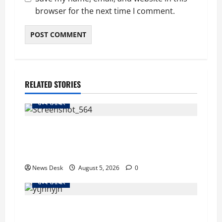
browser for the next time I comment.
RELATED STORIES
राज्य समाचार
uttarakhand: काशीपुर हाईवे चौड़ीकरण पर प्रशासन
का एक्शन, डीडी चौक से गावा चौक तक चला अभियान;
56 दुकानदार प्रभावित
News Desk
August 5, 2026
0
राज्य समाचार
क्या अब UPI से पेमेंट करना पड़ेगा महंगा? केंद्र की नई
तैयारी ने बढ़ाई हलचल, जानिए क्या होगा असर