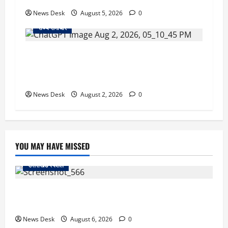
News Desk
August 5, 2026
0
राज्य समाचार
उत्तराखंड सरकार का बड़ा फैसला: गर्भवती महिलाओं के
लिए बड़ा तोहफा! अब बर्थ वेटिंग होम में तीमारदारों को भी
मिलेंगे ₹300 रोजाना
News Desk
August 2, 2026
0
YOU MAY HAVE MISSED
उत्तराखंड स्पेशल
काशीपुर में दर्दनाक सड़क हादसा: स्कूल जा रहे तीन छात्र
पिकअप की चपेट में, 16 वर्षीय शिवम की मौत
News Desk
August 6, 2026
0