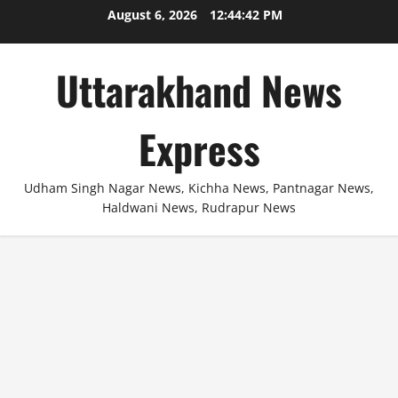
Skip
August 6, 2026
12:44:42 PM
to
content
Uttarakhand News
Express
Udham Singh Nagar News, Kichha News, Pantnagar News,
Haldwani News, Rudrapur News