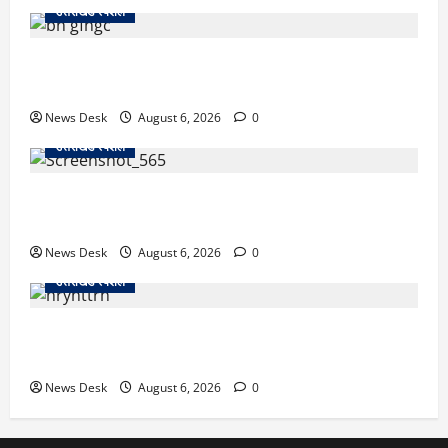
उत्तराखंड स्पेशल
उत्तराखंड में 2027 की चुनावी जंग शुरू: 8 अगस्त को हल्द्वानी
से खड़गे भरेंगे हुंकार, कांग्रेस का मिशन-2027 लॉन्च
News Desk
August 6, 2026
0
उत्तराखंड स्पेशल
देहरादून में ‘डिजिटल अरेस्ट’ का खौफनाक खेल: लाल किला
ब्लास्ट केस का डर दिखाकर बुजुर्ग से 13 लाख रुपये ठगे
News Desk
August 6, 2026
0
उत्तराखंड स्पेशल
काशीपुर में दर्दनाक हादसा: स्कूल जा रहे तीन छात्रों को टैंकर
ने रौंदा, एक की मौत; दो गंभीर, चालक फरार
News Desk
August 6, 2026
0