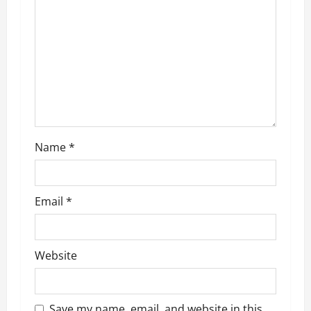
a
t
i
o
n
Name
*
Email
*
Website
Save my name, email, and website in this