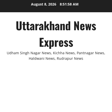
Skip
August 8, 2026
8:51:59 AM
to
content
Uttarakhand News
Express
Udham Singh Nagar News, Kichha News, Pantnagar News,
Haldwani News, Rudrapur News