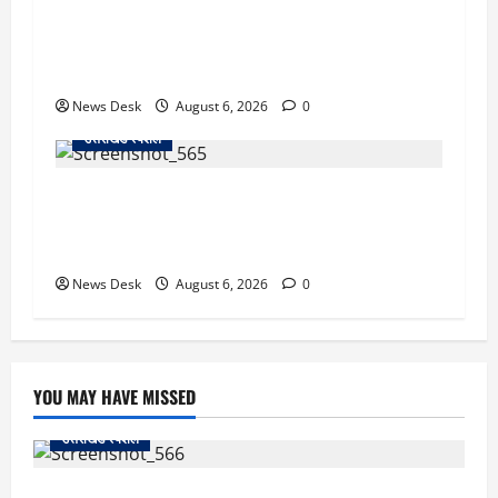
उत्तराखंड में 2027 की चुनावी जंग शुरू: 8 अगस्त को
हल्द्वानी से खड़गे भरेंगे हुंकार, कांग्रेस का मिशन-2027
लॉन्च
News Desk
August 6, 2026
0
उत्तराखंड स्पेशल
देहरादून में ‘डिजिटल अरेस्ट’ का खौफनाक खेल: लाल
किला ब्लास्ट केस का डर दिखाकर बुजुर्ग से 13 लाख
रुपये ठगे
News Desk
August 6, 2026
0
YOU MAY HAVE MISSED
उत्तराखंड स्पेशल
काशीपुर में दर्दनाक सड़क हादसा: स्कूल जा रहे तीन छात्र