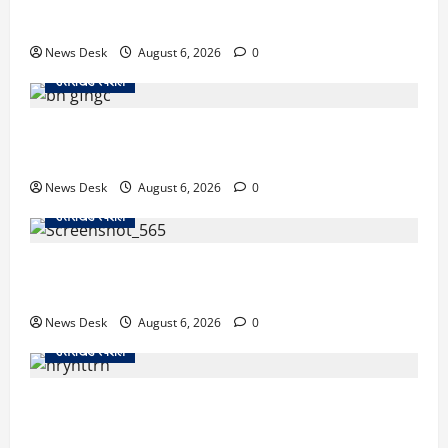
पिकअप की चपेट में, 16 वर्षीय शिवम की मौत
News Desk
August 6, 2026
0
उत्तराखंड स्पेशल
उत्तराखंड में 2027 की चुनावी जंग शुरू: 8 अगस्त को हल्द्वानी
से खड़गे भरेंगे हुंकार, कांग्रेस का मिशन-2027 लॉन्च
News Desk
August 6, 2026
0
उत्तराखंड स्पेशल
देहरादून में ‘डिजिटल अरेस्ट’ का खौफनाक खेल: लाल किला
ब्लास्ट केस का डर दिखाकर बुजुर्ग से 13 लाख रुपये ठगे
News Desk
August 6, 2026
0
उत्तराखंड स्पेशल
काशीपुर में दर्दनाक हादसा: स्कूल जा रहे तीन छात्रों को टैंकर
ने रौंदा, एक की मौत; दो गंभीर, चालक फरार